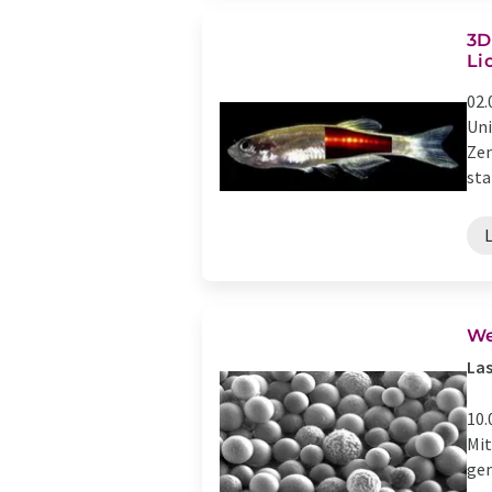
3D
Li
02.
Uni
Zen
sta
We
Las
10.
Mit
gem