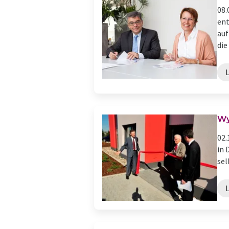
08.
ent
auf
die .
Wy
02.
in 
sel