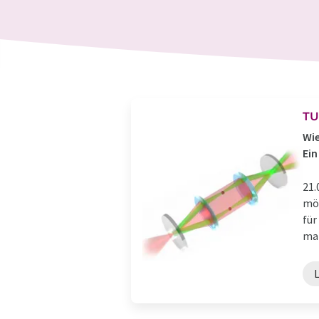
TU
Wie
Ein
21.
möc
für
man