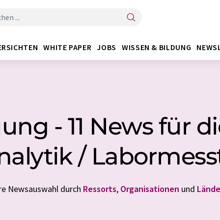
ERSICHTEN
WHITE PAPER
JOBS
WISSEN & BILDUNG
NEWS
uung - 11 News für d
nalytik / Labormess
Ihre Newsauswahl durch
Ressorts
,
Organisationen
und
Lände