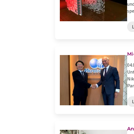
und
spez
Mi
04.
Unt
Nik
Par
An