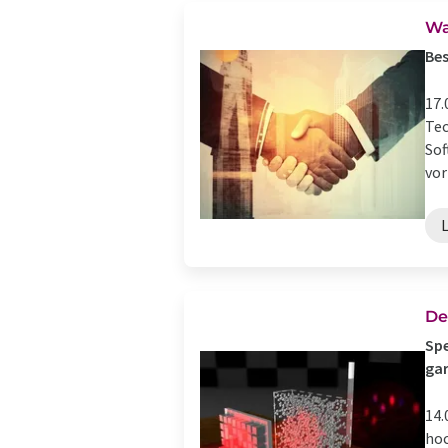
Wa
Bes
17.
Tec
Sof
vor
De
Spe
gar
14.
hoc