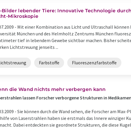
-Bilder lebender Tiere: Innovative Technologie dur
cht-Mikroskopie
07.2009 -
Mit einer Kombination aus Licht und Ultraschall können
versität München und des Helmholtz Zentrums München fluoresz
timeter tief in lebendem Gewebe sichtbar machen. Bisher scheit
rken Lichtstreuung jenseits ...
Lichtstreuung
Farbstoffe
Fluoreszenzfarbstoffe
nn die Wand nichts mehr verbergen kann
erstrahlen lassen Forscher verborgene Strukturen in Medikame
03.2009 -
Sie können durch die Wand sehen, die Forscher am Max-Pl
hilfe von Laserstrahlen haben sie erstmals das Innere winziger K
acht. Dabei entdeckten sie geordnete Strukturen, die diese Kugeln