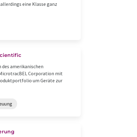
 allerdings eine Klasse ganz
ientific
n des amerikanischen
MicrotracBEL Corporation mit
Produktportfolio um Geräte zur
reuung
ierung