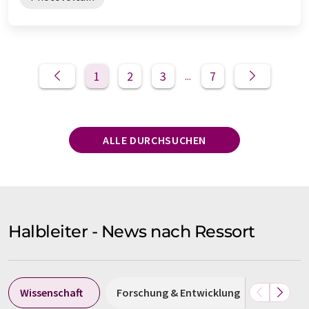
1
2
3
7
...
ALLE DURCHSUCHEN
Halbleiter - News nach Ressort
Wissenschaft
Forschung & Entwicklung
Wirtsch