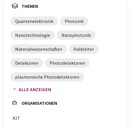
THEMEN
Quantenelektronik
Photonik
Nanotechnologie
Nanophotonik
Materialwissenschaften
Halbleiter
Detektoren
Photodetektoren
plasmonische Photodetektoren
ALLE ANZEIGEN
Gips-Schüle-Forschungspreis
ORGANISATIONEN
Auszeichnungen
KIT