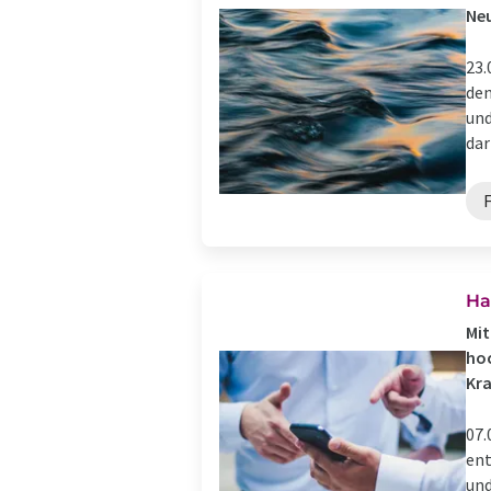
Neu
23.
den
und
dari
Ha
Mit
hoc
Kra
07.
ent
und