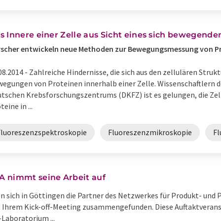
s Innere einer Zelle aus Sicht eines sich bewegende
scher entwickeln neue Methoden zur Bewegungsmessung von Pro
08.2014 -
Zahlreiche Hindernisse, die sich aus den zellulären Stru
egungen von Proteinen innerhalb einer Zelle. Wissenschaftlern d
tschen Krebsforschungszentrums (DKFZ) ist es gelungen, die Zell
teine in ...
Fluoreszenzspektroskopie
Fluoreszenzmikroskopie
Fl
A nimmt seine Arbeit auf
n sich in Göttingen die Partner des Netzwerkes für Produkt- und 
u Ihrem Kick-off-Meeting zusammengefunden. Diese Auftaktveransta
-Laboratorium ...