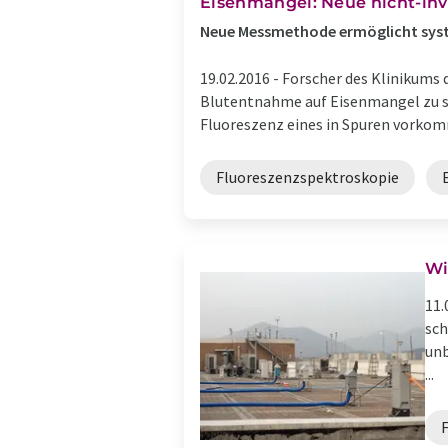
Eisenmangel: Neue nicht-in
Neue Messmethode ermöglicht syst
19.02.2016 -
Forscher des Klinikums 
Blutentnahme auf Eisenmangel zu scre
Fluoreszenz eines in Spuren vorkom
Fluoreszenzspektroskopie
Wi
11.
sch
unb
...