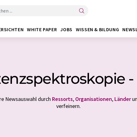
ERSICHTEN
WHITE PAPER
JOBS
WISSEN & BILDUNG
NEWS
zenzspektroskopie -
Ihre Newsauswahl durch
Ressorts
,
Organisationen
,
Länder
u
verfeinern.