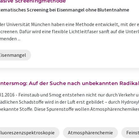
vasive Screeningmethode
ematisches Screening bei Eisenmangel ohne Blutentnahme
der Universität München haben eine Methode entwickelt, mit der e
enen. Dafür wird eine flexible Lichtleitfaser sanft auf die Unter
menden ...
Eisenmangel
ntersmog: Auf der Suche nach unbekannten Radika
01.2016 -
Feinstaub und Smog entstehen nicht nur durch Verkehr un
ädlichen Schadstoffe wird in der Luft erst gebildet – durch Hydroxy
ekannte Stoffe. Diese Spurenstoffe wollen Atmosphärenchemiker
Fluoreszenzspektroskopie
Atmosphärenchemie
Feins