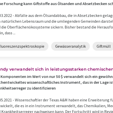
e Forschung kann Giftstoffe aus Ölsanden und Absetzbecken schn
03.2022 -
Abfälle aus dem Ölsandabbau, die in Absetzbecken gelag
 natürlichen Lebensraum und die umliegenden Gemeinden darstell
 die Oberflächenökosysteme sickern. Bisher bestand die Herausfo
n, dass ...
Fluoreszenzspektroskopie
Gewässeranalytik
Giftmüll
ndy verwandelt sich in leistungsstarken chemische
 Komponenten im Wert von nur 50 $ verwandelt sich ein gewöhnli
hentwickeltes wissenschaftliches Instrument, das in der Lage i
nkheitserreger zu identifizieren
05.2021 -
Wissenschaftler der Texas A&M haben eine Erweiterung f
wickelt, die es in ein Instrument verwandelt, das Chemikalien, M
 Krankheitserreger nachweisen kann. Der Fortschritt wird in Revie