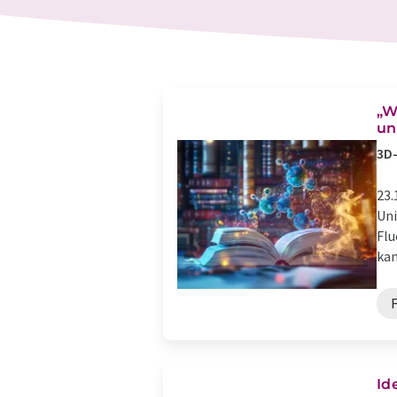
„W
un
3D
23.
Uni
Flu
kan
Id