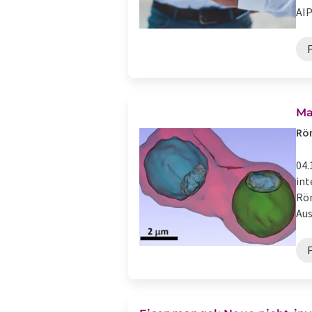
AIP 
Ma
Rön
04.
int
Rön
Aus