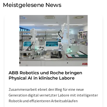
Meinungsforschung per E-Mail kontaktieren. Ihre
Meistgelesene News
Einwilligung können Sie jederzeit ohne Angabe von
Gründen gegenüber der LUMITOS AG, Ernst-Augustin-
Str. 2, 12489 Berlin oder per E-Mail unter
widerruf@lumitos.com
mit Wirkung für die Zukunft
widerrufen. Zudem ist in jeder E-Mail ein Link zur
Abbestellung des entsprechenden Newsletters
enthalten.
​​​​​​​ABB Robotics und Roche bringen
Physical AI in klinische Labore
Zusammenarbeit ebnet den Weg für eine neue
Generation digital vernetzter Labore mit intelligenter
Robotik und effizienteren Arbeitsabläufen