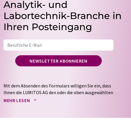
Analytik- und
Labortechnik-Branche in
Ihren Posteingang
NEWSLETTER ABONNIEREN
Mit dem Absenden des Formulars willigen Sie ein, dass
Ihnen die LUMITOS AG den oder die oben ausgewählten
Newsletter per E-Mail zusendet. Ihre Daten werden
MEHR LESEN
nicht an Dritte weitergegeben. Die Speicherung und
Verarbeitung Ihrer Daten durch die LUMITOS AG erfolgt
auf Basis unserer
Datenschutzerklärung
. LUMITOS darf
Sie zum Zwecke der Werbung oder der Markt- und