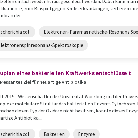
lzellen einfach wieder herausgeschleust werden. Dabei kann man
ikamente, zum Beispiel gegen Krebserkrankungen, verlieren ihre 
bran der ...
scherichia coli
Elektronen-Paramagnetische-Resonanz Spe
Elektronenspinresonanz-Spektroskopie
uplan eines bakteriellen Kraftwerks entschlüsselt
eressantes Ziel für neuartige Antibiotika
11.2019 -
Wissenschaftler der Universität Würzburg und der Univers
plexe molekulare Struktur des bakteriellen Enzyms Cytochrom-b
schen diesen Typ der Oxidase nicht besitzen, könnte dieses Enzym
artige Antibiotika ...
scherichia coli
Bakterien
Enzyme