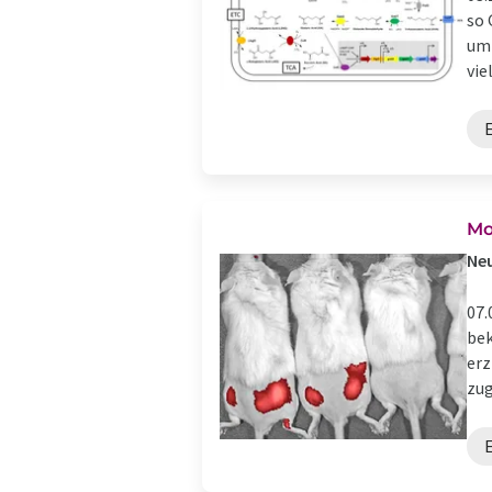
so 
um 
viel
E
Mo
Neu
07.
bek
erz
zug
E