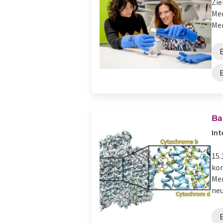
Zie
Med
Mem
E
Ba
Int
15.
kom
Men
neu
E