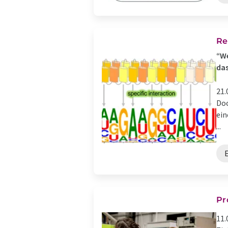
Re
“We
das
21.
Doc
ein
...
E
Pr
11.