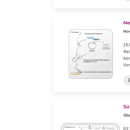
Ne
Hoc
19.
Rei
kön
Vor
E
Sü
Gl
03.