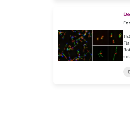
De
For
15.
Fla
Rot
ent
E