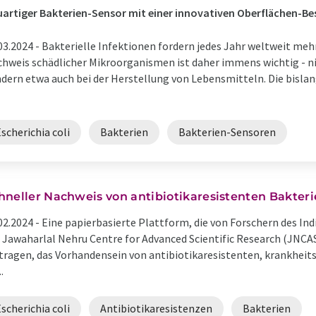
artiger Bakterien-Sensor mit einer innovativen Oberflächen-B
03.2024 -
Bakterielle Infektionen fordern jedes Jahr weltweit me
hweis schädlicher Mikroorganismen ist daher immens wichtig - ni
dern etwa auch bei der Herstellung von Lebensmitteln. Die bislan
scherichia coli
Bakterien
Bakterien-Sensoren
hneller Nachweis von antibiotikaresistenten Bakter
02.2024 -
Eine papierbasierte Plattform, die von Forschern des Indi
 Jawaharlal Nehru Centre for Advanced Scientific Research (JNCA
tragen, das Vorhandensein von antibiotikaresistenten, krankheit
..
scherichia coli
Antibiotikaresistenzen
Bakterien