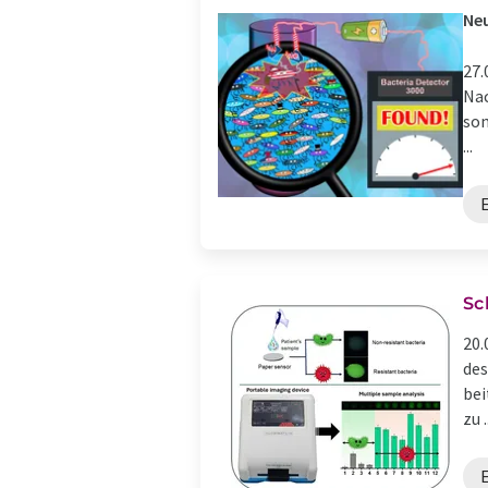
Neu
27.
Nac
son
...
E
Sc
20.
des
bei
zu .
E