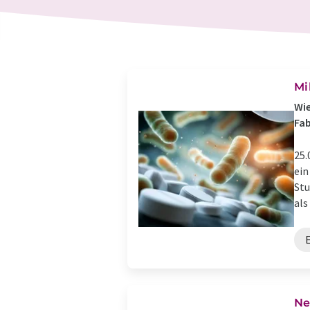
Mi
Wie
Fab
25.
ein
Stu
als 
E
Ne