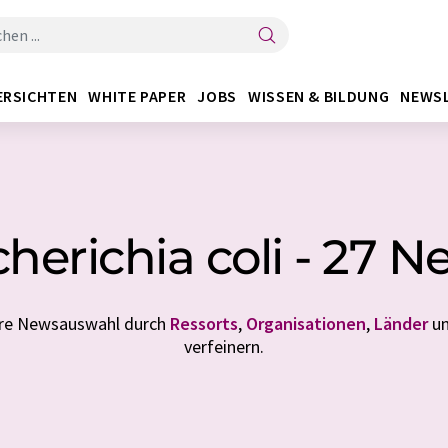
ERSICHTEN
WHITE PAPER
JOBS
WISSEN & BILDUNG
NEWS
herichia coli - 27 
Ihre Newsauswahl durch
Ressorts
,
Organisationen
,
Länder
u
verfeinern.