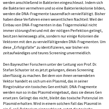
werden anschließend in Bakterien eingeschleust. Indem sich
die Bakterien vermehren und so eine Bakterienkolonie bilden,
werden die DNA-Fragmente tausendfach vervielfältigt. Bisher
haben diese Verfahren einen wesentlichen Nachteil: Weil der
Einbau von DNA-Fragmenten in das Trägermolekül nicht
immer störungsfrei und mit der nötigen Perfektion gelingt,
besitzen keineswegs alle, sondern nur einige Kolonien die
Vektoren mit den zu vervielfältigenden DNA-Fragmenten. Um
diese „Erfolgsfälle“ zu identifizieren, war bisher ein
zeitaufwändiges und teures Screening unvermeidlich.
Den Bayreuther Forschern unter der Leitung von Prof. Dr.
Stefan Schuster ist es jetzt gelungen, dieses Screening
überflüssig zu machen. Bei dem von ihnen verwendeten
Vektor handelt es sich um ein Plasmid, das in seiner
Ringstruktur ein toxisches Gen enthält. DNA-Fragmente
werden nun so in das Plasmid eingebaut, dass sie dieses Gen
ersetzen. Gelingt das nicht, bleibt das toxische Potenzial im
Plasmid erhalten. Wird in einem solchen Fall das Plasmid in
ein
E. coli
-Bakterium eingeschleust, setzt die toxische