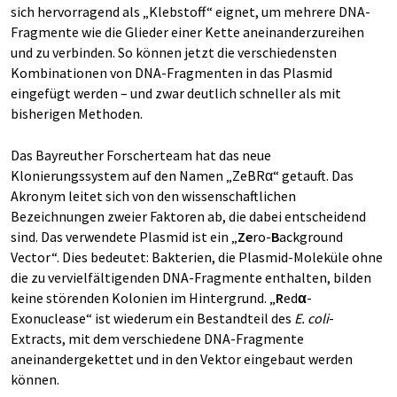
sich hervorragend als „Klebstoff“ eignet, um mehrere DNA-
Fragmente wie die Glieder einer Kette aneinanderzureihen
und zu verbinden. So können jetzt die verschiedensten
Kombinationen von DNA-Fragmenten in das Plasmid
eingefügt werden – und zwar deutlich schneller als mit
bisherigen Methoden.
Das Bayreuther Forscherteam hat das neue
Klonierungssystem auf den Namen „ZeBRα“ getauft. Das
Akronym leitet sich von den wissenschaftlichen
Bezeichnungen zweier Faktoren ab, die dabei entscheidend
sind. Das verwendete Plasmid ist ein „
Ze
ro-
B
ackground
Vector“. Dies bedeutet: Bakterien, die Plasmid-Moleküle ohne
die zu vervielfältigenden DNA-Fragmente enthalten, bilden
keine störenden Kolonien im Hintergrund. „
R
ed
α
-
Exonuclease“ ist wiederum ein Bestandteil des
E. coli
-
Extracts, mit dem verschiedene DNA-Fragmente
aneinandergekettet und in den Vektor eingebaut werden
können.