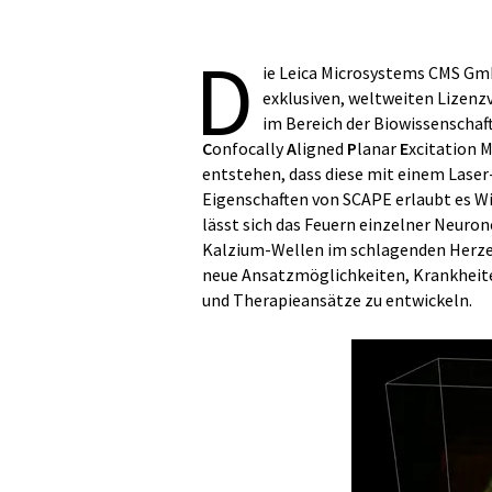
D
ie Leica Microsystems CMS Gmb
exklusiven, weltweiten Lizenz
im Bereich der Biowissenschaf
C
onfocally
A
ligned
P
lanar
E
xcitation 
entstehen, dass diese mit einem Laser
Eigenschaften von SCAPE erlaubt es W
lässt sich das Feuern einzelner Neuro
Kalzium-Wellen im schlagenden Herzen
neue Ansatzmöglichkeiten, Krankheit
und Therapieansätze zu entwickeln.