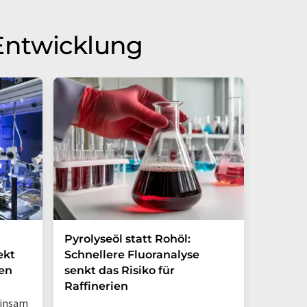
Entwicklung
Pyrolyseöl statt Rohöl:
Dynami
ekt
Schnellere Fluoranalyse
Vorher
en
senkt das Risiko für
Hirntu
Raffinerien
verbes
einsam