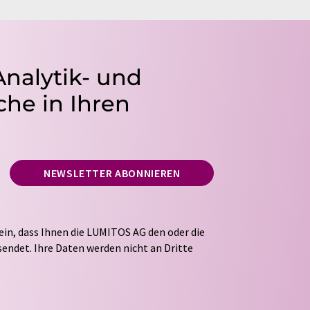
Analytik- und
he in Ihren
NEWSLETTER ABONNIEREN
ein, dass Ihnen die LUMITOS AG den oder die
endet. Ihre Daten werden nicht an Dritte
tung Ihrer Daten durch die LUMITOS AG erfolgt
ITOS darf Sie zum Zwecke der Werbung oder der
taktieren. Ihre Einwilligung können Sie