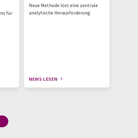
Neue Methode löst eine zentrale
Strategi
analytische Herausforderung
Organ-on
ms für
präklini
Forschu
NEWS LESEN
NEWS L