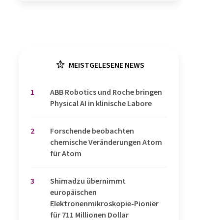
MEISTGELESENE NEWS
1
​​​​​​​ABB Robotics und Roche bringen
Physical AI in klinische Labore
2
Forschende beobachten
chemische Veränderungen Atom
für Atom
3
Shimadzu übernimmt
europäischen
Elektronenmikroskopie-Pionier
für 711 Millionen Dollar