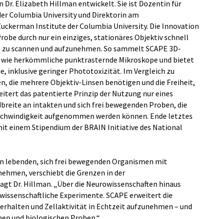
Dr. Elizabeth Hillman entwickelt. Sie ist Dozentin für
er Columbia University und Direktorin am
uckerman Institute der Columbia University. Die Innovation
Probe durch nur ein einziges, stationäres Objektiv schnell
t zu scannen und aufzunehmen. So sammelt SCAPE 3D-
l wie herkömmliche punktrasternde Mikroskope und bietet
e, inklusive geringer Phototoxizität. Im Vergleich zu
 die mehrere Objektiv-Linsen benötigen und die Freiheit,
itert das patentierte Prinzip der Nutzung nur eines
dbreite an intakten und sich frei bewegenden Proben, die
eschwindigkeit aufgenommen werden können. Ende letztes
it einem Stipendium der BRAIN Initiative des National
on lebenden, sich frei bewegenden Organismen mit
nehmen, verschiebt die Grenzen in der
agt Dr. Hillman. „Über die Neurowissenschaften hinaus
wissenschaftliche Experimente. SCAPE erweitert die
erhalten und Zellaktivität in Echtzeit aufzunehmen – und
men und biologischen Proben.“