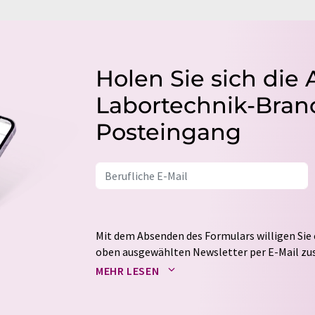
Holen Sie sich die 
Labortechnik-Branc
Posteingang
Mit dem Absenden des Formulars willigen Sie 
oben ausgewählten Newsletter per E-Mail zus
weitergegeben. Die Speicherung und Verarbei
MEHR LESEN
auf Basis unserer
Datenschutzerklärung
. LUM
Markt- und Meinungsforschung per E-Mail kon