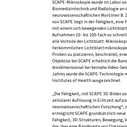
SCAPE-Mikroskopie wurde im Labor von 
Biomedizintechnik und Radiologie an d
neurowissenschaftlichen Mortimer B. Z
von SCAPE liegt in der Fähigkeit, eine 
mit einem sich bewegenden Lichtblat
Aufnahmen 10- bis 100-fach so schnel
alle Vorteile der Lichtblatt-Mikroskopi
herkömmlichen Lichtblattmikroskopen,
Proben zu platzieren, beschränkt, erwe
Objektivs bei SCAPE erheblich die Ban
dreidimensional bei beinahe Video-G
Jahres wurde die SCAPE-Technologie m
Institutes of Health ausgezeichnet.
„Die Fähigkeit, mit SCAPE 3D-Bilder v
zellulärer Auflösung in Echtzeit aufzu
neurowissenschaftlichen Forschung“, s
ermöglicht SCAPE grundsätzlich neue 
Fähigkeit, 3D-Strukturen, Bewegung, V
das über eine Bandbreite von Organis