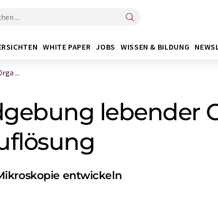
ERSICHTEN
WHITE PAPER
JOBS
WISSEN & BILDUNG
NEWS
ga ...
ldgebung lebender 
Auflösung
Mikroskopie entwickeln