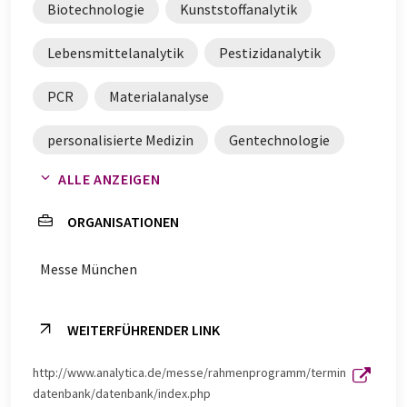
Biotechnologie
Kunststoffanalytik
Lebensmittelanalytik
Pestizidanalytik
PCR
Materialanalyse
personalisierte Medizin
Gentechnologie
ALLE ANZEIGEN
Diagnostik
Bioanalytik
Analysen
ORGANISATIONEN
Thermoanalyse
Diagnostika
Messe München
WEITERFÜHRENDER LINK
http://www.analytica.de/messe/rahmenprogramm/termin
datenbank/datenbank/index.php