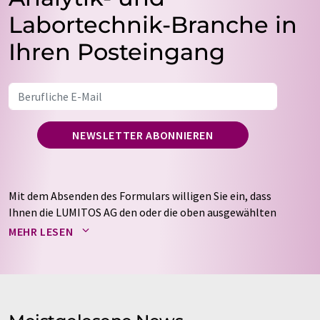
Labortechnik-Branche in
Ihren Posteingang
NEWSLETTER ABONNIEREN
Mit dem Absenden des Formulars willigen Sie ein, dass
Ihnen die LUMITOS AG den oder die oben ausgewählten
Newsletter per E-Mail zusendet. Ihre Daten werden
MEHR LESEN
nicht an Dritte weitergegeben. Die Speicherung und
Verarbeitung Ihrer Daten durch die LUMITOS AG erfolgt
auf Basis unserer
Datenschutzerklärung
. LUMITOS darf
Sie zum Zwecke der Werbung oder der Markt- und
Meinungsforschung per E-Mail kontaktieren. Ihre