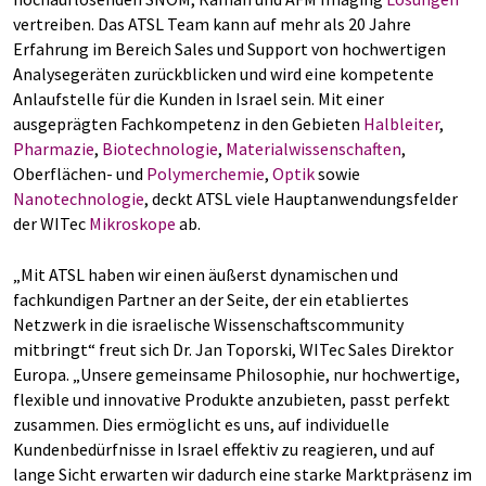
vertreiben. Das ATSL Team kann auf mehr als 20 Jahre
Erfahrung im Bereich Sales und Support von hochwertigen
Analysegeräten zurückblicken und wird eine kompetente
Anlaufstelle für die Kunden in Israel sein. Mit einer
ausgeprägten Fachkompetenz in den Gebieten
Halbleiter
,
Pharmazie
,
Biotechnologie
,
Materialwissenschaften
,
Oberflächen- und
Polymerchemie
,
Optik
sowie
Nanotechnologie
, deckt ATSL viele Hauptanwendungsfelder
der WITec
Mikroskope
ab.
„Mit ATSL haben wir einen äußerst dynamischen und
fachkundigen Partner an der Seite, der ein etabliertes
Netzwerk in die israelische Wissenschaftscommunity
mitbringt“ freut sich Dr. Jan Toporski, WITec Sales Direktor
Europa. „Unsere gemeinsame Philosophie, nur hochwertige,
flexible und innovative Produkte anzubieten, passt perfekt
zusammen. Dies ermöglicht es uns, auf individuelle
Kundenbedürfnisse in Israel effektiv zu reagieren, und auf
lange Sicht erwarten wir dadurch eine starke Marktpräsenz im