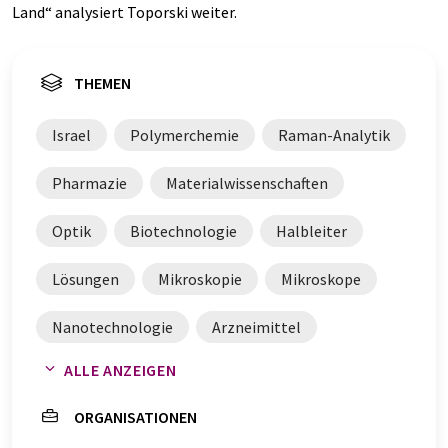
Land“ analysiert Toporski weiter.
THEMEN
Israel
Polymerchemie
Raman-Analytik
Pharmazie
Materialwissenschaften
Optik
Biotechnologie
Halbleiter
Lösungen
Mikroskopie
Mikroskope
Nanotechnologie
Arzneimittel
ALLE ANZEIGEN
Raman Imaging
Chemie
Polymere
ORGANISATIONEN