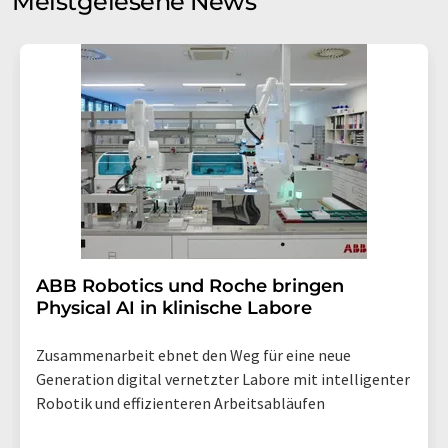
Meistgelesene News
Einwilligung können Sie jederzeit ohne Angabe von
Gründen gegenüber der LUMITOS AG, Ernst-Augustin-
Str. 2, 12489 Berlin oder per E-Mail unter
widerruf@lumitos.com
mit Wirkung für die Zukunft
widerrufen. Zudem ist in jeder E-Mail ein Link zur
Abbestellung des entsprechenden Newsletters
enthalten.
​​​​​​​ABB Robotics und Roche bringen
Physical AI in klinische Labore
Zusammenarbeit ebnet den Weg für eine neue
Generation digital vernetzter Labore mit intelligenter
Robotik und effizienteren Arbeitsabläufen