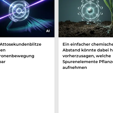
Attosekundenblitze
Ein einfacher chemisch
en
Abstand könnte dabei h
tronenbewegung
vorherzusagen, welche
bar
Spurenelemente Pflanz
aufnehmen