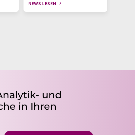
NEWS LESEN
NEWS L
Analytik- und
he in Ihren