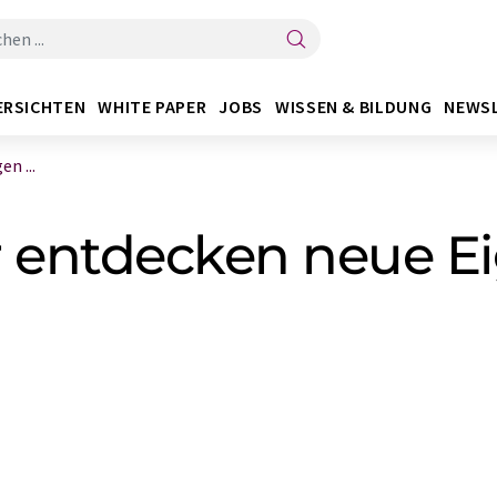
ERSICHTEN
WHITE PAPER
JOBS
WISSEN & BILDUNG
NEWS
n ...
r entdecken neue E