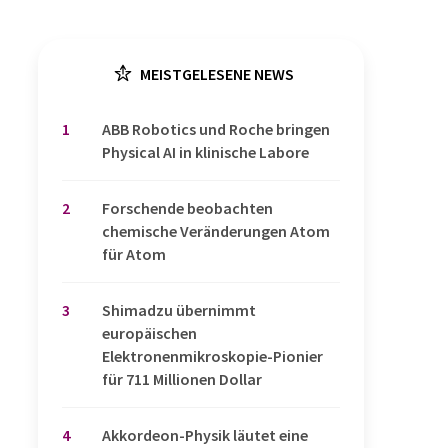
MEISTGELESENE NEWS
1
​​​​​​​ABB Robotics und Roche bringen
Physical AI in klinische Labore
2
Forschende beobachten
chemische Veränderungen Atom
für Atom
3
Shimadzu übernimmt
europäischen
Elektronenmikroskopie-Pionier
für 711 Millionen Dollar
4
Akkordeon-Physik läutet eine