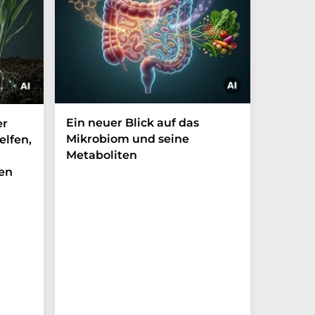
Ein neuer Blick auf das
Der P-t
er
Mikrobiom und seine
Biomark
elfen,
Metaboliten
überra
en