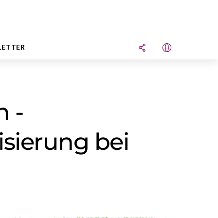
LETTER
n -
isierung bei