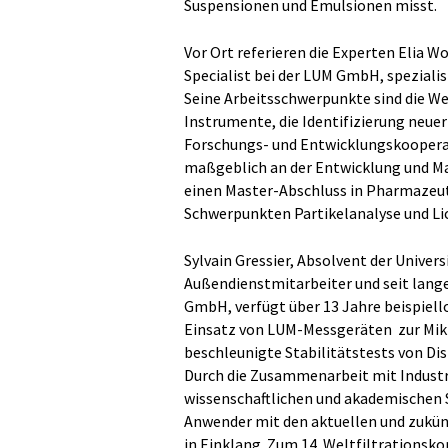
Suspensionen und Emulsionen misst.
Vor Ort referieren die Experten Elia Wol
Specialist bei der LUM GmbH, speziali
Seine Arbeitsschwerpunkte sind die W
Instrumente, die Identifizierung neu
Forschungs- und Entwicklungskoopera
maßgeblich an der Entwicklung und Mar
einen Master-Abschluss in Pharmazeu
Schwerpunkten Partikelanalyse und Li
Sylvain Gressier, Absolvent der Univer
Außendienstmitarbeiter und seit lang
GmbH, verfügt über 13 Jahre beispiell
Einsatz von LUM-Messgeräten zur Mikr
beschleunigte Stabilitätstests von Di
Durch die Zusammenarbeit mit Indust
wissenschaftlichen und akademischen 
Anwender mit den aktuellen und zukü
in Einklang. Zum 14. Weltfiltrationskon