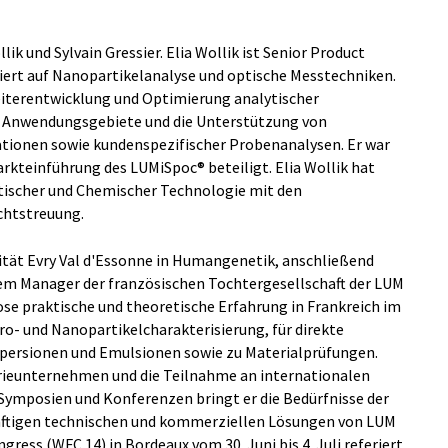
lik und Sylvain Gressier. Elia Wollik ist Senior Product
siert auf Nanopartikelanalyse und optische Messtechniken.
eiterentwicklung und Optimierung analytischer
er Anwendungsgebiete und die Unterstützung von
tionen sowie kundenspezifischer Probenanalysen. Er war
kteinführung des LUMiSpoc® beteiligt. Elia Wollik hat
tischer und Chemischer Technologie mit den
chtstreuung.
sität Evry Val d'Essonne in Humangenetik, anschließend
em Manager der französischen Tochtergesellschaft der LUM
ose praktische und theoretische Erfahrung in Frankreich im
o- und Nanopartikelcharakterisierung, für direkte
spersionen und Emulsionen sowie zu Materialprüfungen.
rieunternehmen und die Teilnahme an internationalen
Symposien und Konferenzen bringt er die Bedürfnisse der
nftigen technischen und kommerziellen Lösungen von LUM
gress (WFC 14) in Bordeaux vom 30. Juni bis 4. Juli referiert