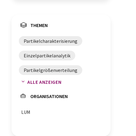
THEMEN
Partikelcharakterisierung
Einzelpartikelanalytik
Partikelgrößenverteilung
ALLE ANZEIGEN
Partikelkonzentration
ORGANISATIONEN
Mikropartikel
Nanopartikel
LUM
Nanopartikelanalytik
Nanopartikelcharakterisierung