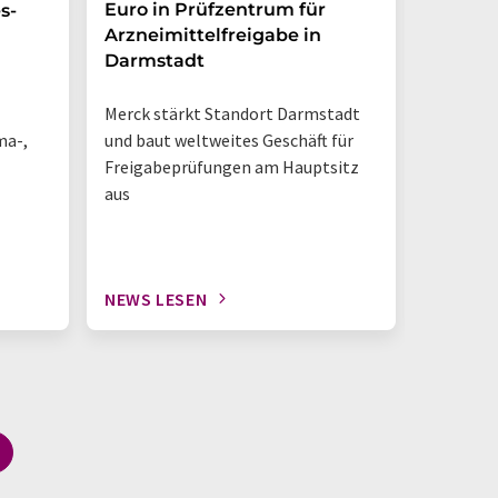
Euro in Prüfzentrum für
und br
s-
Arzneimittelfreigabe in
Photoh
Darmstadt
den La
Merck stärkt Standort Darmstadt
„So sieh
ma-,
und baut weltweites Geschäft für
Tisch-NM
Freigabeprüfungen am Hauptsitz
geschieh
aus
NEWS LESEN
NEWS L