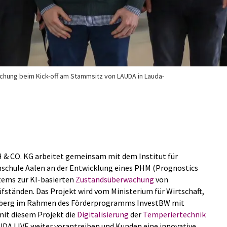
hung beim Kick-off am Stammsitz von LAUDA in Lauda-
& CO. KG arbeitet gemeinsam mit dem Institut für
hschule Aalen an der Entwicklung eines PHM (Prognostics
ems zur KI-basierten
Zustandsüberwachung
von
ständen. Das Projekt wird vom Ministerium für Wirtschaft,
berg im Rahmen des Förderprogramms InvestBW mit
mit diesem Projekt die
Digitalisierung
der
Temperiertechnik
UDA.LIVE weiter vorantreiben und Kunden eine innovative