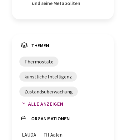
und seine Metaboliten
THEMEN
Thermostate
künstliche Intelligenz
Zustandsüberwachung
ALLE ANZEIGEN
Temperiertechnik
ORGANISATIONEN
Digitalisierung
LAUDA
FH Aalen
Machine Learning
Monitoring