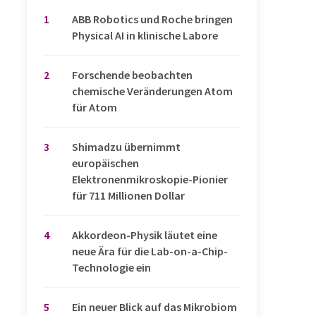
1
​​​​​​​ABB Robotics und Roche bringen
Physical AI in klinische Labore
2
Forschende beobachten
chemische Veränderungen Atom
für Atom
3
Shimadzu übernimmt
europäischen
Elektronenmikroskopie-Pionier
für 711 Millionen Dollar
4
Akkordeon-Physik läutet eine
neue Ära für die Lab-on-a-Chip-
Technologie ein
5
Ein neuer Blick auf das Mikrobiom