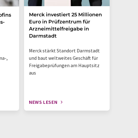
Merck investiert 25 Millionen
Magrit
ofins
Euro in Prüfzentrum für
und br
s-
Arzneimittelfreigabe in
Photoh
Darmstadt
den La
Merck stärkt Standort Darmstadt
„So sieh
ma-,
und baut weltweites Geschäft für
Tisch-NM
Freigabeprüfungen am Hauptsitz
geschieh
aus
NEWS LESEN
NEWS L