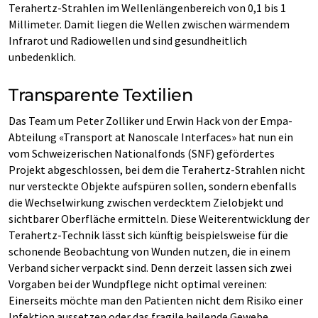
Terahertz-Strahlen im Wellenlängenbereich von 0,1 bis 1
Millimeter. Damit liegen die Wellen zwischen wärmendem
Infrarot und Radiowellen und sind gesundheitlich
unbedenklich.
Transparente Textilien
Das Team um Peter Zolliker und Erwin Hack von der Empa-
Abteilung «Transport at Nanoscale Interfaces» hat nun ein
vom Schweizerischen Nationalfonds (SNF) gefördertes
Projekt abgeschlossen, bei dem die Terahertz-Strahlen nicht
nur versteckte Objekte aufspüren sollen, sondern ebenfalls
die Wechselwirkung zwischen verdecktem Zielobjekt und
sichtbarer Oberfläche ermitteln. Diese Weiterentwicklung der
Terahertz-Technik lässt sich künftig beispielsweise für die
schonende Beobachtung von Wunden nutzen, die in einem
Verband sicher verpackt sind. Denn derzeit lassen sich zwei
Vorgaben bei der Wundpflege nicht optimal vereinen:
Einerseits möchte man den Patienten nicht dem Risiko einer
Infektion aussetzen oder das fragile heilende Gewebe