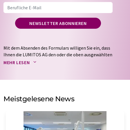
NEWSLETTER ABONNIEREN
Mit dem Absenden des Formulars willigen Sie ein, dass
Ihnen die LUMITOS AG den oder die oben ausgewählten
Newsletter per E-Mail zusendet. Ihre Daten werden
MEHR LESEN
nicht an Dritte weitergegeben. Die Speicherung und
Verarbeitung Ihrer Daten durch die LUMITOS AG erfolgt
auf Basis unserer
Datenschutzerklärung
. LUMITOS darf
Sie zum Zwecke der Werbung oder der Markt- und
Meinungsforschung per E-Mail kontaktieren. Ihre
Meistgelesene News
Einwilligung können Sie jederzeit ohne Angabe von
Gründen gegenüber der LUMITOS AG, Ernst-Augustin-
Str. 2, 12489 Berlin oder per E-Mail unter
widerruf@lumitos.com
mit Wirkung für die Zukunft
widerrufen. Zudem ist in jeder E-Mail ein Link zur