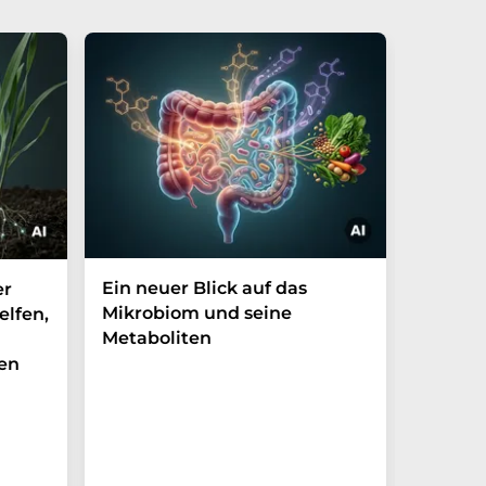
Ein neuer Blick auf das
Der P-t
er
Mikrobiom und seine
Biomark
elfen,
Metaboliten
überra
en