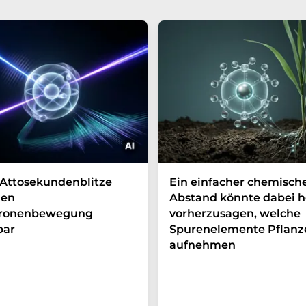
Attosekundenblitze
Ein einfacher chemisch
en
Abstand könnte dabei h
tronenbewegung
vorherzusagen, welche
bar
Spurenelemente Pflanz
aufnehmen