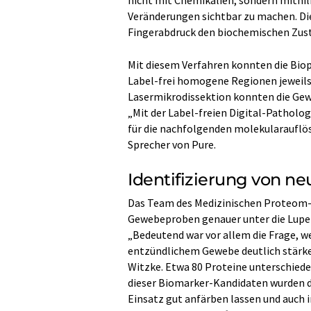
nicht mit Chemikalien, sondern mithi
Veränderungen sichtbar zu machen. Die 
Fingerabdruck den biochemischen Zus
Mit diesem Verfahren konnten die Bi
Label-frei homogene Regionen jeweils
Lasermikrodissektion konnten die Ge
„Mit der Label-freien Digital-Pathol
für die nachfolgenden molekularauflö
Sprecher von Pure.
Identifizierung von n
Das Team des Medizinischen Proteom-
Gewebeproben genauer unter die Lupe u
„Bedeutend war vor allem die Frage, w
entzündlichem Gewebe deutlich stärker
Witzke. Etwa 80 Proteine unterschieden
dieser Biomarker-Kandidaten wurden da
Einsatz gut anfärben lassen und auch 