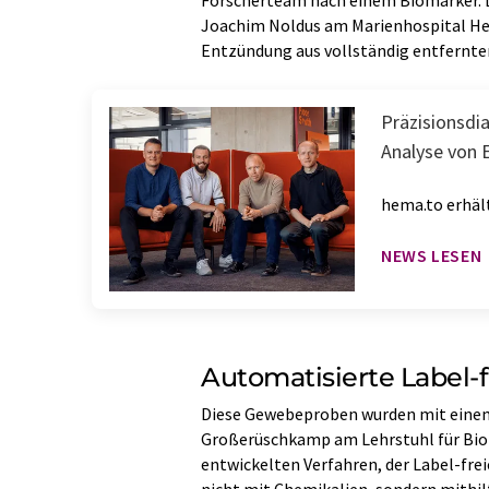
Forscherteam nach einem Biomarker. D
Joachim Noldus am Marienhospital H
Entzündung aus vollständig entfernte
Präzisionsdi
Analyse von E
hema.to erhält
NEWS LESEN
Automatisierte Label-f
Diese Gewebeproben wurden mit einem v
Großerüschkamp am Lehrstuhl für Bio
entwickelten Verfahren, der Label-frei