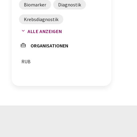
Biomarker
Diagnostik
Krebsdiagnostik
ALLE ANZEIGEN
Proteinbiomarker
ORGANISATIONEN
Infrarotspektroskopie
RUB
Proteomics