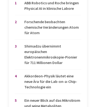
1
​​​​​​​ABB Robotics und Roche bringen
Physical AI in klinische Labore
2
Forschende beobachten
chemische Veränderungen Atom
für Atom
3
Shimadzu übernimmt
europäischen
Elektronenmikroskopie-Pionier
für 711 Millionen Dollar
4
Akkordeon-Physik läutet eine
neue Ära für die Lab-on-a-Chip-
Technologie ein
5
Ein neuer Blick auf das Mikrobiom
und seine Metaboliten