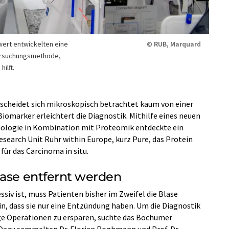
ert entwickelten eine
© RUB, Marquard
tersuchungsmethode,
ilft.
rscheidet sich mikroskopisch betrachtet kaum von einer
iomarker erleichtert die Diagnostik. Mithilfe eines neuen
thologie in Kombination mit Proteomik entdeckte ein
earch Unit Ruhr within Europe, kurz Pure, das Protein
ür das Carcinoma in situ.
lase entfernt werden
ssiv ist, muss Patienten bisher im Zweifel die Blase
in, dass sie nur eine Entzündung haben. Um die Diagnostik
ge Operationen zu ersparen, suchte das Bochumer