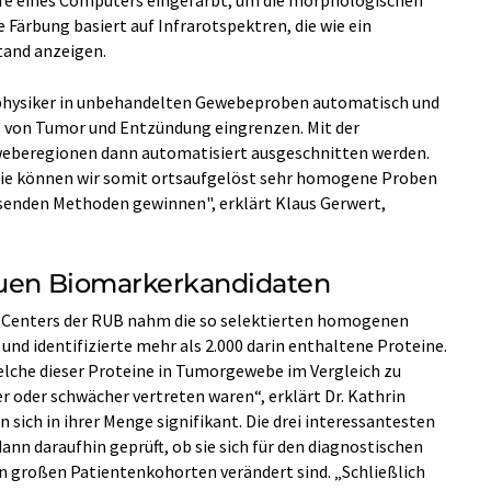
lfe eines Computers eingefärbt, um die morphologischen
Färbung basiert auf Infrarotspektren, die wie ein
tand anzeigen.
ophysiker in unbehandelten Gewebeproben automatisch und
 von Tumor und Entzündung eingrenzen. Mit der
weberegionen dann automatisiert ausgeschnitten werden.
ogie können wir somit ortsaufgelöst sehr homogene Proben
senden Methoden gewinnen", erklärt Klaus Gerwert,
euen Biomarkerkandidaten
Centers der RUB nahm die so selektierten homogenen
nd identifizierte mehr als 2.000 darin enthaltene Proteine.
elche dieser Proteine in Tumorgewebe im Vergleich zu
 oder schwächer vertreten waren“, erklärt Dr. Kathrin
 sich in ihrer Menge signifikant. Die drei interessantesten
nn daraufhin geprüft, ob sie sich für den diagnostischen
in großen Patientenkohorten verändert sind. „Schließlich