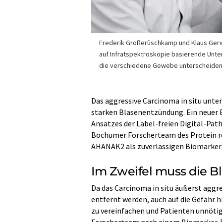
Frederik Großerüschkamp und Klaus Gerw
auf Infratspektroskopie basierende Un
die verschiedene Gewebe unterscheiden h
Das aggressive Carcinoma in situ unte
starken Blasenentzündung. Ein neuer B
Ansatzes der Label-freien Digital-Pa
Bochumer Forscherteam des Protein res
AHANAK2 als zuverlässigen Biomarker f
Im Zweifel muss die B
Da das Carcinoma in situ äußerst aggre
entfernt werden, auch auf die Gefahr h
zu vereinfachen und Patienten unnöti