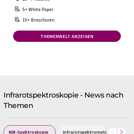
5+ White Paper
15+ Broschüren
THEMENWELT ANZEIGEN
Infrarotspektroskopie - News nach
Themen
NIR-Spektroskopie
Infrarotspektrometer
FT-I