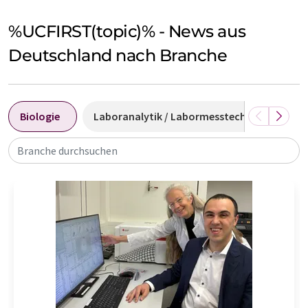
%UCFIRST(topic)% - News aus
Deutschland nach Branche
Biologie
Laboranalytik / Labormesstechnik
Di
Branche durchsuchen