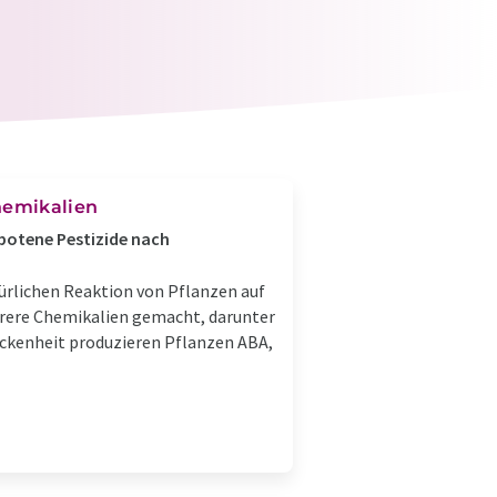
hemikalien
botene Pestizide nach
türlichen Reaktion von Pflanzen auf
ehrere Chemikalien gemacht, darunter
ockenheit produzieren Pflanzen ABA,