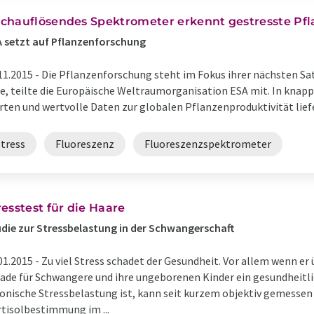
chauflösendes Spektrometer erkennt gestresste Pf
 setzt auf Pflanzenforschung
11.2015 -
Die Pflanzenforschung steht im Fokus ihrer nächsten Sa
e, teilte die Europäische Weltraumorganisation ESA mit. In knapp 
rten und wertvolle Daten zur globalen Pflanzenproduktivität liefern
Stress
Fluoreszenz
Fluoreszenzspektrometer
resstest für die Haare
die zur Stressbelastung in der Schwangerschaft
01.2015 -
Zu viel Stress schadet der Gesundheit. Vor allem wenn er ü
ade für Schwangere und ihre ungeborenen Kinder ein gesundheitlic
onische Stressbelastung ist, kann seit kurzem objektiv gemessen
tisolbestimmung im ...