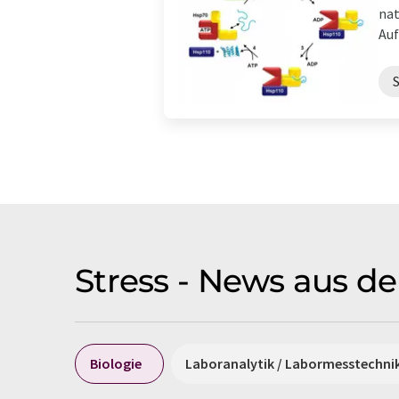
nat
Auf
Stress - News aus d
Biologie
Laboranalytik / Labormesstechni