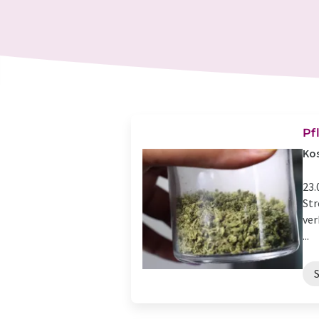
Pf
Kos
23.
Str
ver
...