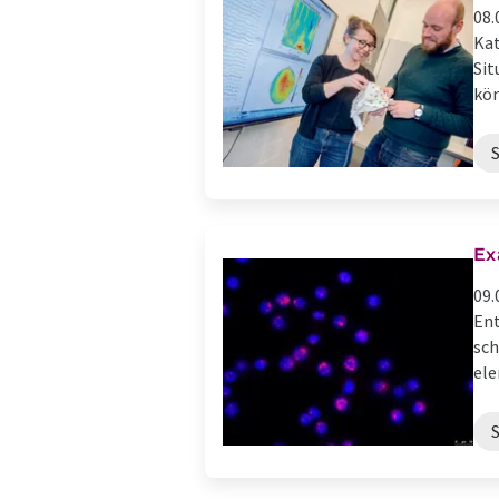
08.
Kat
Sit
kön
Ex
09.
Ent
sch
ele