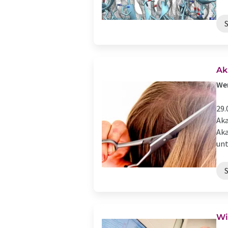
Ak
Wen
29.
Aka
Aka
unt
Wi