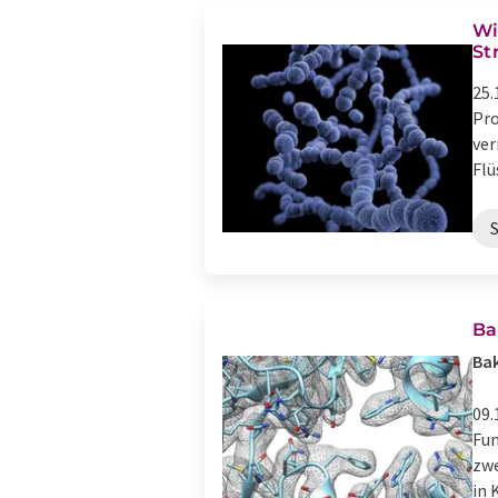
Wi
St
25.
Pro
ver
Flü
Ba
Bak
09.
Fun
zwe
in 