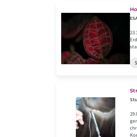
Ho
ESA
23.
Erd
sta
St
Stu
29.
ger
chr
Kor