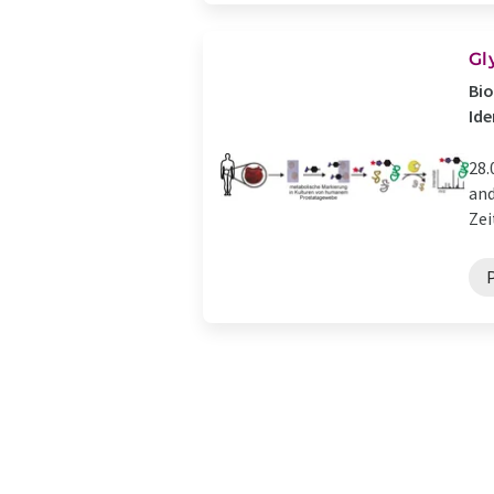
Gl
Bi
Ide
28.
and
Zei