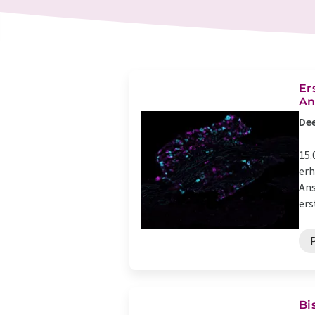
Er
An
Dee
15.
erh
Ans
ers
Bi