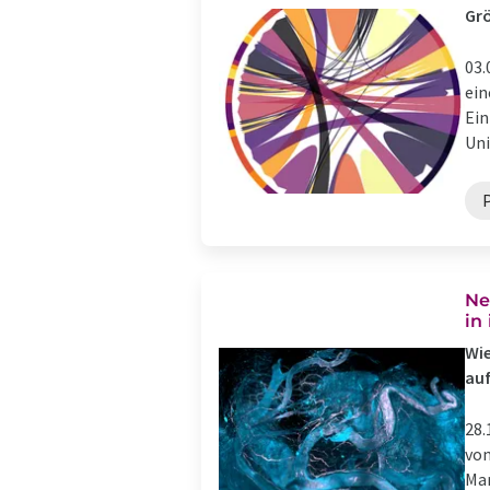
Grö
03.
ein
Ein
Uni
Ne
in
Wie
au
28.
von
Mar