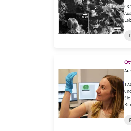
03.
Aus
Leb
Ot
Aus
12.
und
Sie
Bio