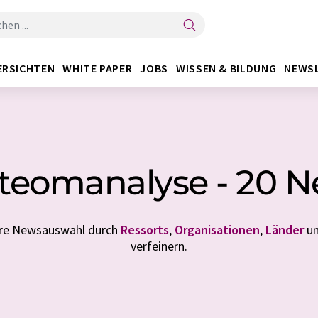
ERSICHTEN
WHITE PAPER
JOBS
WISSEN & BILDUNG
NEWS
teomanalyse - 20 
Ihre Newsauswahl durch
Ressorts
,
Organisationen
,
Länder
u
verfeinern.