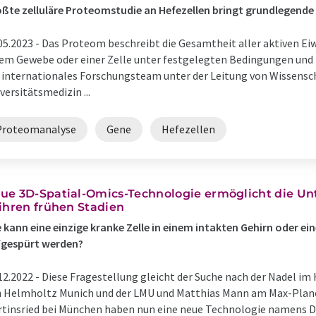
ßte zelluläre Proteomstudie an Hefezellen bringt grundlegende
05.2023 -
Das Proteom beschreibt die Gesamtheit aller aktiven E
em Gewebe oder einer Zelle unter festgelegten Bedingungen und
 internationales Forschungsteam unter der Leitung von Wissenscha
versitätsmedizin ...
Proteomanalyse
Gene
Hefezellen
ue 3D-Spatial-Omics-Technologie ermöglicht die U
 ihren frühen Stadien
 kann eine einzige kranke Zelle in einem intakten Gehirn oder 
fgespürt werden?
12.2022 -
Diese Fragestellung gleicht der Suche nach der Nadel im
 Helmholtz Munich und der LMU und Matthias Mann am Max-Planck
tinsried bei München haben nun eine neue Technologie namens DI