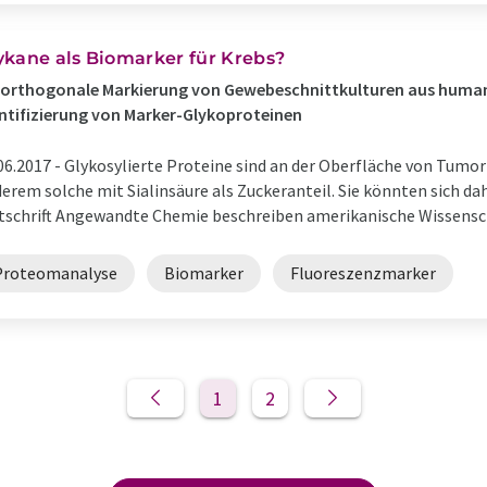
ykane als Biomarker für Krebs?
oorthogonale Markierung von Gewebeschnittkulturen aus huma
ntifizierung von Marker-Glykoproteinen
06.2017 -
Glykosylierte Proteine sind an der Oberfläche von Tumo
erem solche mit Sialinsäure als Zuckeranteil. Sie könnten sich da
tschrift Angewandte Chemie beschreiben amerikanische Wissenschaf
Proteomanalyse
Biomarker
Fluoreszenzmarker
1
2