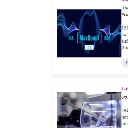
Hoc
Pr
12.
kom
äuß
Gru
Lä
Stu
09.
hat
unt