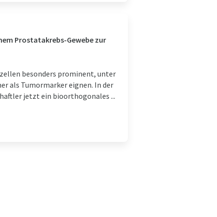
nem Prostatakrebs-Gewebe zur
rzellen besonders prominent, unter
her als Tumormarker eignen. In der
tler jetzt ein bioorthogonales ...