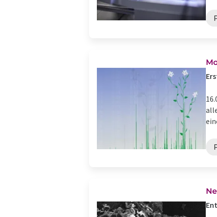
Mo
Ers
16.
all
ein
Ne
Ent