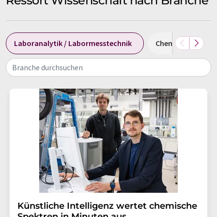
Ressort Wissenschaft nach Branche
Laboranalytik / Labormesstechnik
Chemie
Bio
Branche durchsuchen
Künstliche Intelligenz wertet chemische
Spektren in Minuten aus