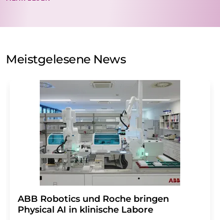
nicht an Dritte weitergegeben. Die Speicherung und
Verarbeitung Ihrer Daten durch die LUMITOS AG erfolgt
auf Basis unserer
Datenschutzerklärung
. LUMITOS darf
Sie zum Zwecke der Werbung oder der Markt- und
Meinungsforschung per E-Mail kontaktieren. Ihre
Meistgelesene News
Einwilligung können Sie jederzeit ohne Angabe von
Gründen gegenüber der LUMITOS AG, Ernst-Augustin-
Str. 2, 12489 Berlin oder per E-Mail unter
widerruf@lumitos.com
mit Wirkung für die Zukunft
widerrufen. Zudem ist in jeder E-Mail ein Link zur
Abbestellung des entsprechenden Newsletters
enthalten.
​​​​​​​ABB Robotics und Roche bringen
Physical AI in klinische Labore