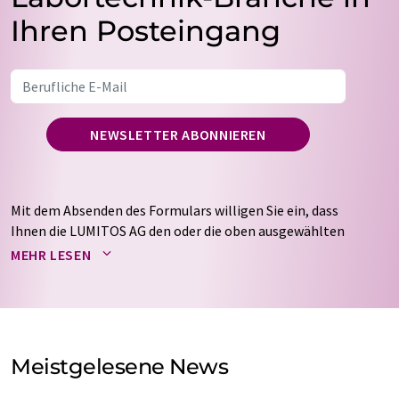
Ihren Posteingang
NEWSLETTER ABONNIEREN
Mit dem Absenden des Formulars willigen Sie ein, dass
Ihnen die LUMITOS AG den oder die oben ausgewählten
Newsletter per E-Mail zusendet. Ihre Daten werden
MEHR LESEN
nicht an Dritte weitergegeben. Die Speicherung und
Verarbeitung Ihrer Daten durch die LUMITOS AG erfolgt
auf Basis unserer
Datenschutzerklärung
. LUMITOS darf
Sie zum Zwecke der Werbung oder der Markt- und
Meinungsforschung per E-Mail kontaktieren. Ihre
Meistgelesene News
Einwilligung können Sie jederzeit ohne Angabe von
Gründen gegenüber der LUMITOS AG, Ernst-Augustin-