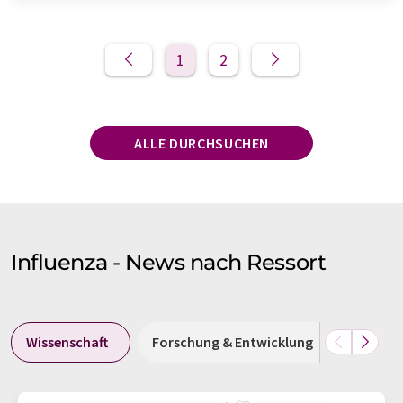
1
2
ALLE DURCHSUCHEN
Influenza - News nach Ressort
Wissenschaft
Forschung & Entwicklung
Wirtsch