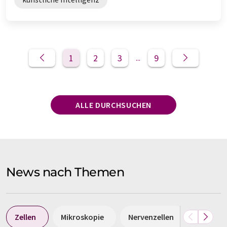
1
2
3
9
...
ALLE DURCHSUCHEN
News nach Themen
Zellen
Mikroskopie
Nervenzellen
Bildgeb