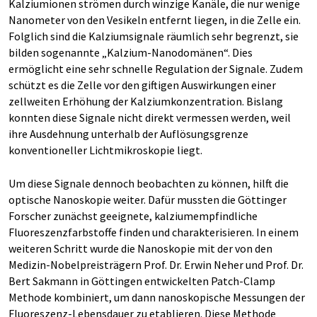
Kalziumionen strömen durch winzige Kanäle, die nur wenige
Nanometer von den Vesikeln entfernt liegen, in die Zelle ein.
Folglich sind die Kalziumsignale räumlich sehr begrenzt, sie
bilden sogenannte „Kalzium-Nanodomänen“. Dies
ermöglicht eine sehr schnelle Regulation der Signale. Zudem
schützt es die Zelle vor den giftigen Auswirkungen einer
zellweiten Erhöhung der Kalziumkonzentration. Bislang
konnten diese Signale nicht direkt vermessen werden, weil
ihre Ausdehnung unterhalb der Auflösungsgrenze
konventioneller Lichtmikroskopie liegt.
Um diese Signale dennoch beobachten zu können, hilft die
optische Nanoskopie weiter. Dafür mussten die Göttinger
Forscher zunächst geeignete, kalziumempfindliche
Fluoreszenzfarbstoffe finden und charakterisieren. In einem
weiteren Schritt wurde die Nanoskopie mit der von den
Medizin-Nobelpreisträgern Prof. Dr. Erwin Neher und Prof. Dr.
Bert Sakmann in Göttingen entwickelten Patch-Clamp
Methode kombiniert, um dann nanoskopische Messungen der
Fluoreszenz-Lebensdauer zu etablieren. Diese Methode