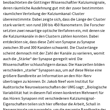
beobachteten die Göttinger Wissenschaftler Kalziumsignale,
deren räumliche Ausdehnung gut mit der zuvor bestimmten
räumlichen Verteilung der Kalziumkanal-Cluster
übereinstimmte. Dabei zeigte sich, dass die Länge der Cluster
stark variiert: von rund 100 bis 450 Nanometern. Die Forscher
setzten zwei neuartige optische Verfahren ein, mit denen sie
die Kalziumkanäle in den Clustern zählen konnten. Dabei
entdeckten sie, dass diese Zahl von Synapse zu Synapse
zwischen 30 und 300 Kanälen schwankt. Die Clusterlänge
scheint demnach mit der Zahl der Kanäle zu variieren, womit
auch die „Stärke“ der Synapse geregelt wird. Die
Wissenschaftler schlussfolgern daraus: Die Haarzellen bilden
verschieden „starke“ Synapsen aus, um auf diese Weise eine
größere Bandbreite an Information an den Hör-Nerv
übertragen zu können. Dr. Jakob Neef vom Institut für
Auditorische Neurowissenschaften der UMG sagt: „Biologische
Variabilität hat in diesem Fall einen konkreten Mehrwert für
das Hören: Synapsen mit verschiedenen Kalziumsignal-
Eigenschaften teilen sich hier offenbar die Arbeit, Schall in
Nervensignale umzuwandeln, um die gesamte Bandbreite der