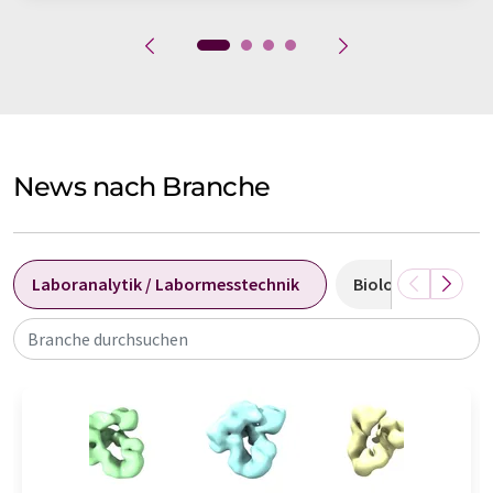
News nach Branche
Laboranalytik / Labormesstechnik
Biologie
Bi
Branche durchsuchen