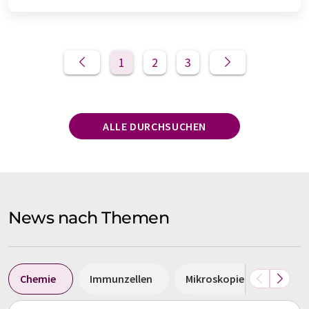
1
2
3
ALLE DURCHSUCHEN
News nach Themen
Chemie
Immunzellen
Mikroskopie
Hochd