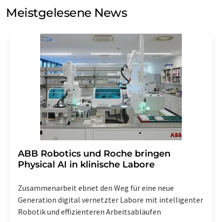
Meinungsforschung per E-Mail kontaktieren. Ihre
Meistgelesene News
Einwilligung können Sie jederzeit ohne Angabe von
Gründen gegenüber der LUMITOS AG, Ernst-Augustin-
Str. 2, 12489 Berlin oder per E-Mail unter
widerruf@lumitos.com
mit Wirkung für die Zukunft
widerrufen. Zudem ist in jeder E-Mail ein Link zur
Abbestellung des entsprechenden Newsletters
enthalten.
​​​​​​​ABB Robotics und Roche bringen
Physical AI in klinische Labore
Zusammenarbeit ebnet den Weg für eine neue
Generation digital vernetzter Labore mit intelligenter
Robotik und effizienteren Arbeitsabläufen