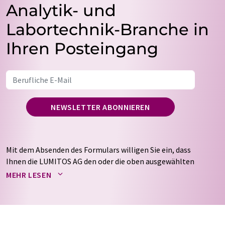
Analytik- und
Labortechnik-Branche in
Ihren Posteingang
NEWSLETTER ABONNIEREN
Mit dem Absenden des Formulars willigen Sie ein, dass
Ihnen die LUMITOS AG den oder die oben ausgewählten
Newsletter per E-Mail zusendet. Ihre Daten werden
MEHR LESEN
nicht an Dritte weitergegeben. Die Speicherung und
Verarbeitung Ihrer Daten durch die LUMITOS AG erfolgt
auf Basis unserer
Datenschutzerklärung
. LUMITOS darf
Sie zum Zwecke der Werbung oder der Markt- und