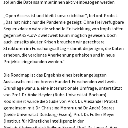
sollen die Datensammler:innen aktiv einbezogen werden.
„Open Access ist und bleibt unverzichtbar“, betont Probst.
„Das hat nicht nur die Pandemie gezeigt: Ohne frei verfügbare
Sequenzdaten wäre die schnelle Entwicklung von Impfstoffen
gegen SARS-CoV-2 weltweit kaum möglich gewesen. Doch
auch jenseits akuter Krisen brauchen wir gerechtere
Strukturen im Forschungsalltag – damit diejenigen, die Daten
erheben, die verdiente Anerkennung erhalten und in neue
Projekte eingebunden werden.“
Die Roadmap ist das Ergebnis eines breit angelegten
Austauschs mit mehreren Hundert Forschenden weltweit.
Grundlage war u. a. eine internationale Umfrage, unterstützt
von Prof. Dr. Anke Heyder (Ruhr-Universität Bochum).
Koordiniert wurde die Studie von Prof. Dr. Alexander Probst
gemeinsam mit Dr. Christina Moraru und Dr. André Soares
(beide Universität Duisburg-Essen), Prof. Dr. Folker Meyer
(Institut für Künstliche Intelligenz in der
Medizin/Universitätsklinikum Essen), Prof. Dr. Laura A. Hug