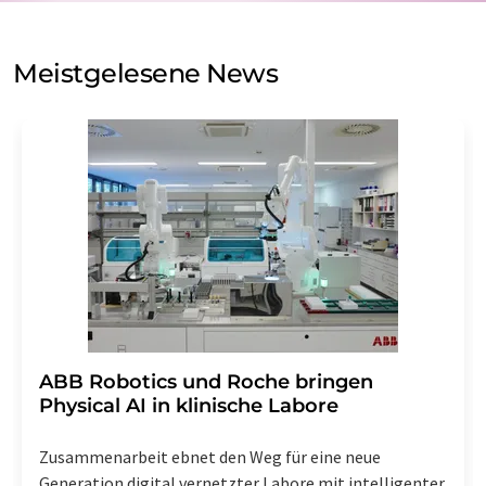
auf Basis unserer
Datenschutzerklärung
. LUMITOS darf
Sie zum Zwecke der Werbung oder der Markt- und
Meinungsforschung per E-Mail kontaktieren. Ihre
Meistgelesene News
Einwilligung können Sie jederzeit ohne Angabe von
Gründen gegenüber der LUMITOS AG, Ernst-Augustin-
Str. 2, 12489 Berlin oder per E-Mail unter
widerruf@lumitos.com
mit Wirkung für die Zukunft
widerrufen. Zudem ist in jeder E-Mail ein Link zur
Abbestellung des entsprechenden Newsletters
enthalten.
​​​​​​​ABB Robotics und Roche bringen
Physical AI in klinische Labore
Zusammenarbeit ebnet den Weg für eine neue
Generation digital vernetzter Labore mit intelligenter