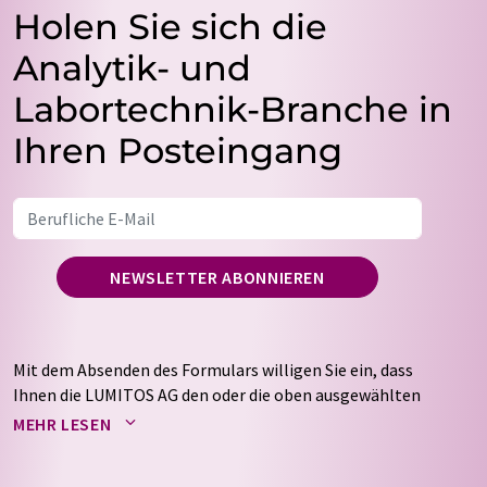
Holen Sie sich die
Analytik- und
Labortechnik-Branche in
Ihren Posteingang
NEWSLETTER ABONNIEREN
Mit dem Absenden des Formulars willigen Sie ein, dass
Ihnen die LUMITOS AG den oder die oben ausgewählten
Newsletter per E-Mail zusendet. Ihre Daten werden
MEHR LESEN
nicht an Dritte weitergegeben. Die Speicherung und
Verarbeitung Ihrer Daten durch die LUMITOS AG erfolgt