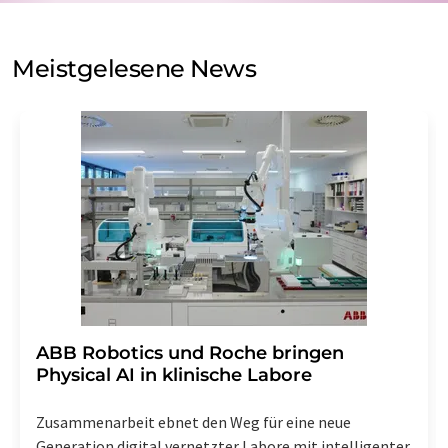
auf Basis unserer
Datenschutzerklärung
. LUMITOS darf
Sie zum Zwecke der Werbung oder der Markt- und
Meinungsforschung per E-Mail kontaktieren. Ihre
Meistgelesene News
Einwilligung können Sie jederzeit ohne Angabe von
Gründen gegenüber der LUMITOS AG, Ernst-Augustin-
Str. 2, 12489 Berlin oder per E-Mail unter
widerruf@lumitos.com
mit Wirkung für die Zukunft
widerrufen. Zudem ist in jeder E-Mail ein Link zur
Abbestellung des entsprechenden Newsletters
enthalten.
​​​​​​​ABB Robotics und Roche bringen
Physical AI in klinische Labore
Zusammenarbeit ebnet den Weg für eine neue
Generation digital vernetzter Labore mit intelligenter