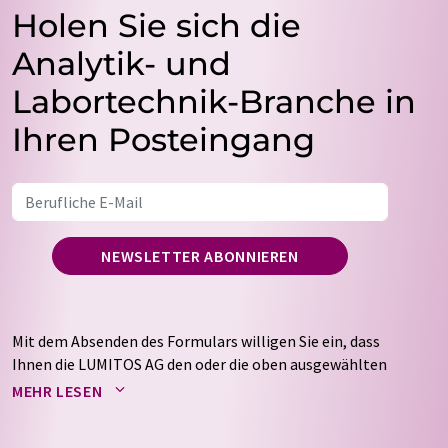
Holen Sie sich die
Analytik- und
Labortechnik-Branche in
Ihren Posteingang
NEWSLETTER ABONNIEREN
Mit dem Absenden des Formulars willigen Sie ein, dass
Ihnen die LUMITOS AG den oder die oben ausgewählten
Newsletter per E-Mail zusendet. Ihre Daten werden
MEHR LESEN
nicht an Dritte weitergegeben. Die Speicherung und
Verarbeitung Ihrer Daten durch die LUMITOS AG erfolgt