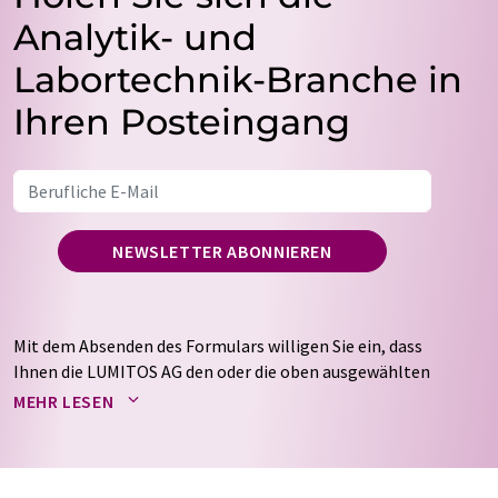
Analytik- und
Labortechnik-Branche in
Ihren Posteingang
NEWSLETTER ABONNIEREN
Mit dem Absenden des Formulars willigen Sie ein, dass
Ihnen die LUMITOS AG den oder die oben ausgewählten
Newsletter per E-Mail zusendet. Ihre Daten werden
MEHR LESEN
nicht an Dritte weitergegeben. Die Speicherung und
Verarbeitung Ihrer Daten durch die LUMITOS AG erfolgt
auf Basis unserer
Datenschutzerklärung
. LUMITOS darf