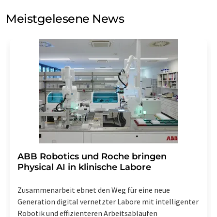
Sie zum Zwecke der Werbung oder der Markt- und
Meinungsforschung per E-Mail kontaktieren. Ihre
Meistgelesene News
Einwilligung können Sie jederzeit ohne Angabe von
Gründen gegenüber der LUMITOS AG, Ernst-Augustin-
Str. 2, 12489 Berlin oder per E-Mail unter
widerruf@lumitos.com
mit Wirkung für die Zukunft
widerrufen. Zudem ist in jeder E-Mail ein Link zur
Abbestellung des entsprechenden Newsletters
enthalten.
​​​​​​​ABB Robotics und Roche bringen
Physical AI in klinische Labore
Zusammenarbeit ebnet den Weg für eine neue
Generation digital vernetzter Labore mit intelligenter
Robotik und effizienteren Arbeitsabläufen