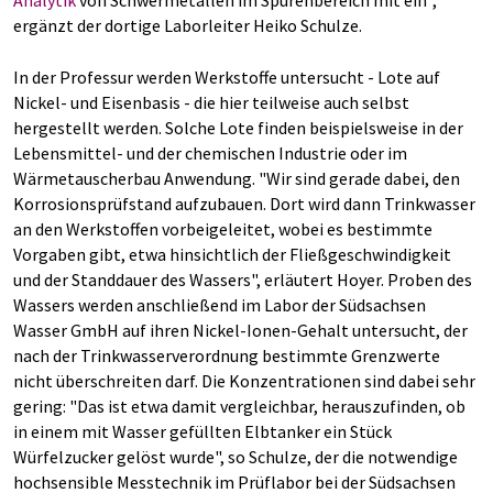
Analytik
von Schwermetallen im Spurenbereich mit ein",
ergänzt der dortige Laborleiter Heiko Schulze.
In der Professur werden Werkstoffe untersucht - Lote auf
Nickel- und Eisenbasis - die hier teilweise auch selbst
hergestellt werden. Solche Lote finden beispielsweise in der
Lebensmittel- und der chemischen Industrie oder im
Wärmetauscherbau Anwendung. "Wir sind gerade dabei, den
Korrosionsprüfstand aufzubauen. Dort wird dann Trinkwasser
an den Werkstoffen vorbeigeleitet, wobei es bestimmte
Vorgaben gibt, etwa hinsichtlich der Fließgeschwindigkeit
und der Standdauer des Wassers", erläutert Hoyer. Proben des
Wassers werden anschließend im Labor der Südsachsen
Wasser GmbH auf ihren Nickel-Ionen-Gehalt untersucht, der
nach der Trinkwasserverordnung bestimmte Grenzwerte
nicht überschreiten darf. Die Konzentrationen sind dabei sehr
gering: "Das ist etwa damit vergleichbar, herauszufinden, ob
in einem mit Wasser gefüllten Elbtanker ein Stück
Würfelzucker gelöst wurde", so Schulze, der die notwendige
hochsensible Messtechnik im Prüflabor bei der Südsachsen