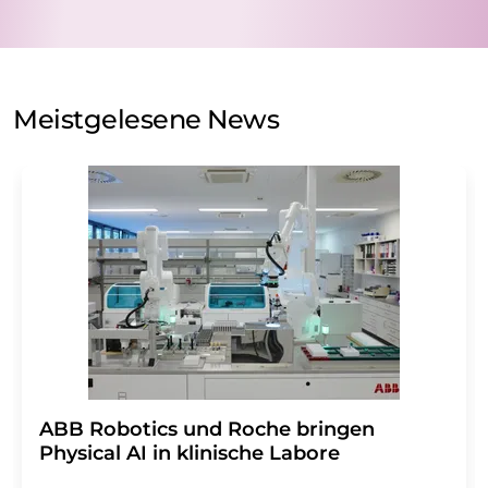
nicht an Dritte weitergegeben. Die Speicherung und
Verarbeitung Ihrer Daten durch die LUMITOS AG erfolgt
auf Basis unserer
Datenschutzerklärung
. LUMITOS darf
Sie zum Zwecke der Werbung oder der Markt- und
Meinungsforschung per E-Mail kontaktieren. Ihre
Meistgelesene News
Einwilligung können Sie jederzeit ohne Angabe von
Gründen gegenüber der LUMITOS AG, Ernst-Augustin-
Str. 2, 12489 Berlin oder per E-Mail unter
widerruf@lumitos.com
mit Wirkung für die Zukunft
widerrufen. Zudem ist in jeder E-Mail ein Link zur
Abbestellung des entsprechenden Newsletters
enthalten.
​​​​​​​ABB Robotics und Roche bringen
Physical AI in klinische Labore