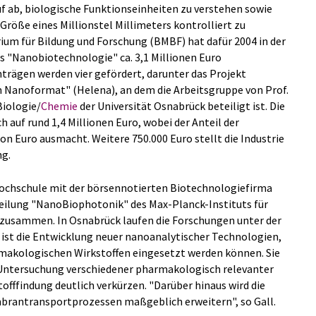
f ab, biologische Funktionseinheiten zu verstehen sowie
 Größe eines Millionstel Millimeters kontrolliert zu
ium für Bildung und Forschung (BMBF) hat dafür 2004 in der
 "Nanobiotechnologie" ca. 3,1 Millionen Euro
nträgen werden vier gefördert, darunter das Projekt
 Nanoformat" (Helena), an dem die Arbeitsgruppe von Prof.
Biologie/
Chemie
der Universität Osnabrück beteiligt ist. Die
ch auf rund 1,4 Millionen Euro, wobei der Anteil der
on Euro ausmacht. Weitere 750.000 Euro stellt die Industrie
g.
Hochschule mit der börsennotierten Biotechnologiefirma
eilung "NanoBiophotonik" des Max-Planck-Instituts für
 zusammen. In Osnabrück laufen die Forschungen unter der
l ist die Entwicklung neuer nanoanalytischer Technologien,
armakologischen Wirkstoffen eingesetzt werden können. Sie
e Untersuchung verschiedener pharmakologisch relevanter
fffindung deutlich verkürzen. "Darüber hinaus wird die
brantransportprozessen maßgeblich erweitern", so Gall.