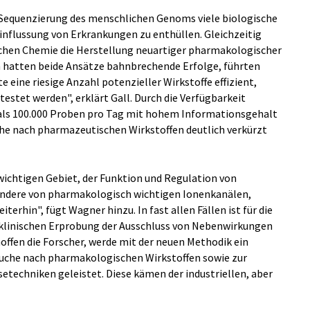
e Sequenzierung des menschlichen Genoms viele biologische
nflussung von Erkrankungen zu enthüllen. Gleichzeitig
schen Chemie die Herstellung neuartiger pharmakologischer
 hatten beide Ansätze bahnbrechende Erfolge, führten
 eine riesige Anzahl potenzieller Wirkstoffe effizient,
estet werden", erklärt Gall. Durch die Verfügbarkeit
als 100.000 Proben pro Tag mit hohem Informationsgehalt
che nach pharmazeutischen Wirkstoffen deutlich verkürzt
ichtigen Gebiet, der Funktion und Regulation von
ndere von pharmakologisch wichtigen Ionenkanälen,
terhin", fügt Wagner hinzu. In fast allen Fällen ist für die
klinischen Erprobung der Ausschluss von Nebenwirkungen
 hoffen die Forscher, werde mit der neuen Methodik ein
 Suche nach pharmakologischen Wirkstoffen sowie zur
techniken geleistet. Diese kämen der industriellen, aber