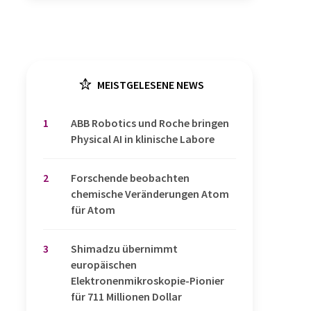
MEISTGELESENE NEWS
1
​​​​​​​ABB Robotics und Roche bringen
Physical AI in klinische Labore
2
Forschende beobachten
chemische Veränderungen Atom
für Atom
3
Shimadzu übernimmt
europäischen
Elektronenmikroskopie-Pionier
für 711 Millionen Dollar