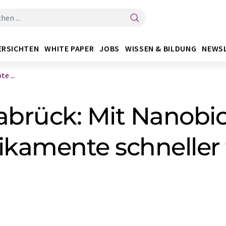
ERSICHTEN
WHITE PAPER
JOBS
WISSEN & BILDUNG
NEWS
e ...
abrück: Mit Nanobi
ikamente schneller 