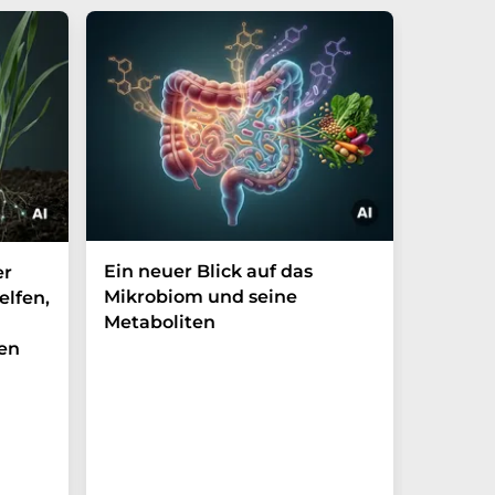
Ein neuer Blick auf das
Der P-t
er
Mikrobiom und seine
Biomark
elfen,
Metaboliten
überra
en