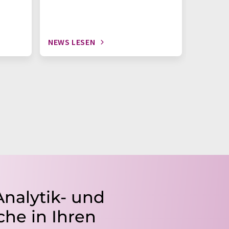
NEWS LESEN
NEWS L
Analytik- und
he in Ihren