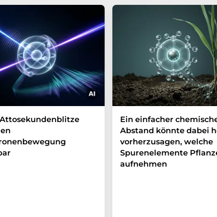
Attosekundenblitze
Ein einfacher chemisch
en
Abstand könnte dabei h
tronenbewegung
vorherzusagen, welche
bar
Spurenelemente Pflanz
aufnehmen