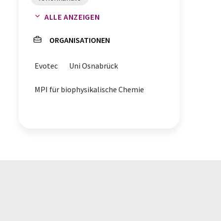
ALLE ANZEIGEN
Grundlagenforschung
ORGANISATIONEN
Elektrophysiologie
Evotec
Uni Osnabrück
Biophysikalische Chemie
MPI für biophysikalische Chemie
Biologie