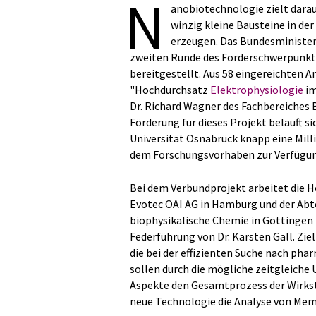
N
anobiotechnologie zielt darau
winzig kleine Bausteine in der
erzeugen. Das Bundesminister
zweiten Runde des Förderschwerpunkts
bereitgestellt. Aus 58 eingereichten A
"Hochdurchsatz
Elektrophysiologie
im
Dr. Richard Wagner des Fachbereiches 
Förderung für dieses Projekt beläuft si
Universität Osnabrück knapp eine Milli
dem Forschungsvorhaben zur Verfügun
Bei dem Verbundprojekt arbeitet die 
Evotec OAI AG in Hamburg und der Abt
biophysikalische Chemie in Göttingen
Federführung von Dr. Karsten Gall. Zie
die bei der effizienten Suche nach ph
sollen durch die mögliche zeitgleich
Aspekte den Gesamtprozess der Wirksto
neue Technologie die Analyse von Mem