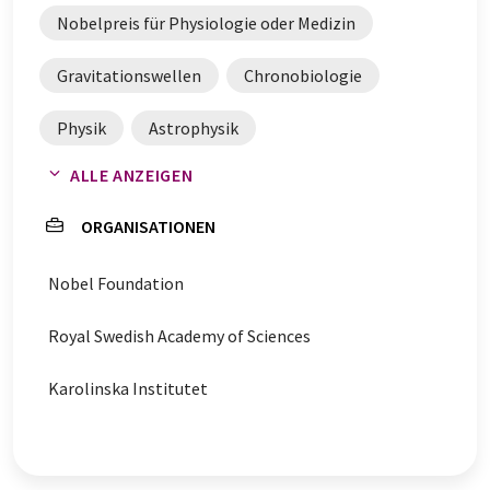
Nobelpreis für Physiologie oder Medizin
Gravitationswellen
Chronobiologie
Physik
Astrophysik
ALLE ANZEIGEN
Kryo-Elektronenmikroskopie
ORGANISATIONEN
Elektronenmikroskopie
Bioimaging
Nobel Foundation
circadianer Rhythmus
innere Uhr
Royal Swedish Academy of Sciences
Karolinska Institutet