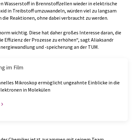
 Wasserstoff in Brennstoffzellen wieder in elektrische
xid in Treibstoff umzuwandeln, würden viel zu langsam
 die Reaktionen, ohne dabei verbraucht zu werden.
enorm wichtig. Diese hat daher großes Interesse daran, die
ie Effizienz der Prozesse zu erhöhen“, sagt Aliaksandr
 Energiewandlung und -speicherung an der TUM.
ng im Film
hnelles Mikroskop ermöglicht ungeahnte Einblicke in die
lektronen in Molekülen
at der Chemiker jetzt zusammen mit seinem Team