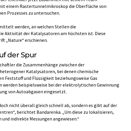
, mit einem Rastertunnelmikroskop die Oberfläche von
en Prozesses zu untersuchen.
mittelt werden, an welchen Stellen die
e Aktivität der Katalysatoren am höchsten ist. Diese
rift „Nature“ erschienen.
uf der Spur
schaftler die Zusammenhänge zwischen der
t heterogener Katalysatoren, bei denen chemische
n Feststoff und Flüssigkeit beziehungsweise Gas
n werden beispielsweise bei der elektrolytischen Gewinnung
gung von Autoabgasen eingesetzt.
ch nicht überall gleich schnell ab, sondern es gibt auf der
ntren“, berichtet Bandarenka. „Um diese zu lokalisieren,
n und indirekte Messungen angewiesen.“