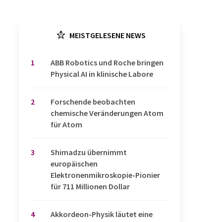
MEISTGELESENE NEWS
1
​​​​​​​ABB Robotics und Roche bringen
Physical AI in klinische Labore
2
Forschende beobachten
chemische Veränderungen Atom
für Atom
3
Shimadzu übernimmt
europäischen
Elektronenmikroskopie-Pionier
für 711 Millionen Dollar
4
Akkordeon-Physik läutet eine