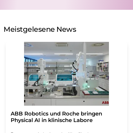
Verarbeitung Ihrer Daten durch die LUMITOS AG erfolgt
auf Basis unserer
Datenschutzerklärung
. LUMITOS darf
Sie zum Zwecke der Werbung oder der Markt- und
Meinungsforschung per E-Mail kontaktieren. Ihre
Meistgelesene News
Einwilligung können Sie jederzeit ohne Angabe von
Gründen gegenüber der LUMITOS AG, Ernst-Augustin-
Str. 2, 12489 Berlin oder per E-Mail unter
widerruf@lumitos.com
mit Wirkung für die Zukunft
widerrufen. Zudem ist in jeder E-Mail ein Link zur
Abbestellung des entsprechenden Newsletters
enthalten.
​​​​​​​ABB Robotics und Roche bringen
Physical AI in klinische Labore