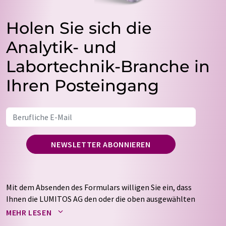
Holen Sie sich die
Analytik- und
Labortechnik-Branche in
Ihren Posteingang
NEWSLETTER ABONNIEREN
Mit dem Absenden des Formulars willigen Sie ein, dass
Ihnen die LUMITOS AG den oder die oben ausgewählten
Newsletter per E-Mail zusendet. Ihre Daten werden
MEHR LESEN
nicht an Dritte weitergegeben. Die Speicherung und