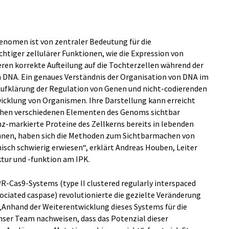
enomen ist von zentraler Bedeutung für die
htiger zellulärer Funktionen, wie die Expression von
ren korrekte Aufteilung auf die Tochterzellen während der
on DNA. Ein genaues Verständnis der Organisation von DNA im
e Aufklärung der Regulation von Genen und nicht-codierenden
icklung von Organismen. Ihre Darstellung kann erreicht
chen verschiedenen Elementen des Genoms sichtbar
-markierte Proteine des Zellkerns bereits in lebenden
önnen, haben sich die Methoden zum Sichtbarmachen von
isch schwierig erwiesen“, erklärt Andreas Houben, Leiter
ur und -funktion am IPK.
R-Cas9-Systems (type II clustered regularly interspaced
ciated caspase) revolutionierte die gezielte Veränderung
 „Anhand der Weiterentwicklung dieses Systems für die
nser Team nachweisen, dass das Potenzial dieser