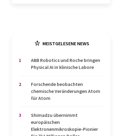
MEISTGELESENE NEWS
1
​​​​​​​ABB Robotics und Roche bringen
Physical AI in klinische Labore
2
Forschende beobachten
chemische Veränderungen Atom
für Atom
3
Shimadzu übernimmt
europäischen
Elektronenmikroskopie-Pionier
für 711 Millionen Dollar