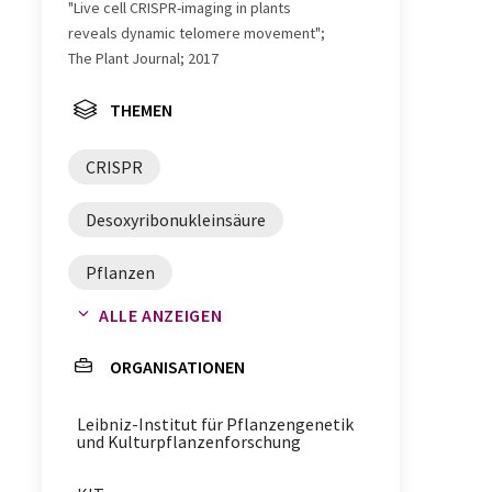
"Live cell CRISPR-imaging in plants
reveals dynamic telomere movement";
The Plant Journal; 2017
THEMEN
CRISPR
Desoxyribonukleinsäure
Pflanzen
ALLE ANZEIGEN
CRISPR-Cas9-Technik
ORGANISATIONEN
Nicotiana benthamiana
Leibniz-Institut für Pflanzengenetik
Telomere
Bildgebung
und Kulturpflanzenforschung
CRISPR/Cas9