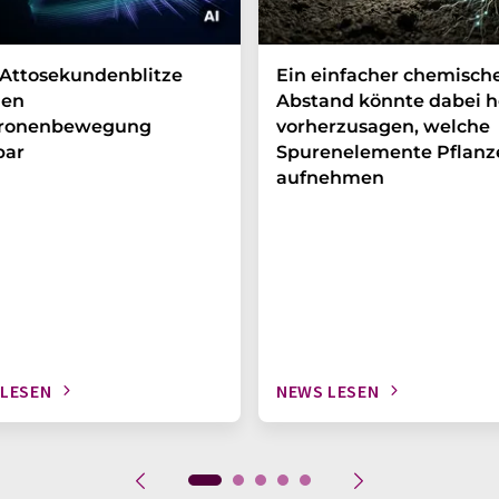
Attosekundenblitze
Ein einfacher chemisch
en
Abstand könnte dabei h
tronenbewegung
vorherzusagen, welche
bar
Spurenelemente Pflanz
aufnehmen
 LESEN
NEWS LESEN