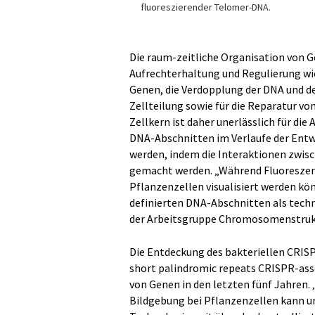
fluoreszierender Telomer-DNA.
Die raum-zeitliche Organisation von G
Aufrechterhaltung und Regulierung wic
Genen, die Verdopplung der DNA und de
Zellteilung sowie für die Reparatur v
Zellkern ist daher unerlässlich für di
DNA-Abschnitten im Verlaufe der Entw
werden, indem die Interaktionen zwis
gemacht werden. „Während Fluoreszenz
Pflanzenzellen visualisiert werden k
definierten DNA-Abschnitten als techn
der Arbeitsgruppe Chromosomenstrukt
Die Entdeckung des bakteriellen CRISP
short palindromic repeats CRISPR-asso
von Genen in den letzten fünf Jahren.
Bildgebung bei Pflanzenzellen kann u