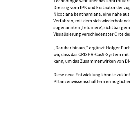
Technologie weit über das kontrollier
Dreissig vom IPK und Erstautor der zug
Nicotiana benthamiana, eine nahe aust
Verfahren, mit dem sich wiederholen
sogenannten ‚Telomere', sichtbar gem
Visualisierung verschiedenster Orte d
„Darüber hinaus,“ ergänzt Holger Pucht
wir, dass das CRISPR-Cas9-System mi
kann, um das Zusammenwirken von DNA 
Diese neue Entwicklung könnte zukünft
Pflanzenwissenschaftlern ermöglichen,