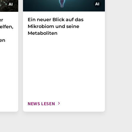
Ein neuer Blick auf das
Der P-t
er
Mikrobiom und seine
Biomark
elfen,
Metaboliten
überra
en
NEWS LESEN
NEWS L