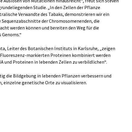
te Auslösen von Mutationen hinausreicht“, freut sich Steven
rundeliegenden Studie. „In den Zellen der Pflanze
ralische Verwandte des Tabaks, demonstrieren wir ein
de Sequenzabschnitte der Chromosomenenden, die
acht werden können und bereiten den Weg für die
es Genoms.“
a, Leiter des Botanischen Instituts in Karlsruhe, „zeigen
t Fluoreszenz-markierten Proteinen kombiniert werden
und Proteinen in lebenden Zellen zu verbildlichen“.
ig die Bildgebung in lebenden Pflanzen verbessern und
 einzelne genetische Orte zu visualisieren.