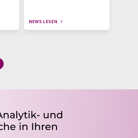
NEWS LESEN
NEWS L
Analytik- und
he in Ihren