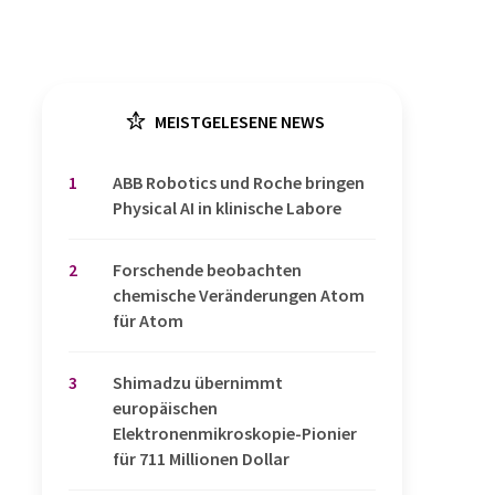
MEISTGELESENE NEWS
1
​​​​​​​ABB Robotics und Roche bringen
Physical AI in klinische Labore
2
Forschende beobachten
chemische Veränderungen Atom
für Atom
3
Shimadzu übernimmt
europäischen
Elektronenmikroskopie-Pionier
für 711 Millionen Dollar