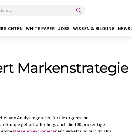
ERSICHTEN
WHITE PAPER
JOBS
WISSEN & BILDUNG
NEWS
rt Markenstrategie
ller von Analysengeräten für die organische
ar Gruppe gehört allerdings auch die 100 prozentige
 welche
Massenspektrometer
entwickelt und fertigt. Um