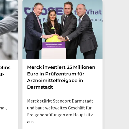
Merck investiert 25 Millionen
Magrit
ofins
Euro in Prüfzentrum für
und br
s-
Arzneimittelfreigabe in
Photoh
Darmstadt
den La
Merck stärkt Standort Darmstadt
„So sieh
ma-,
und baut weltweites Geschäft für
Tisch-NM
Freigabeprüfungen am Hauptsitz
geschieh
aus