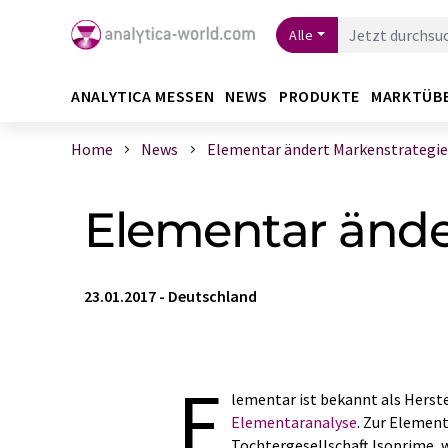
Alle
ANALYTICA MESSEN
NEWS
PRODUKTE
MARKTÜB
Home
News
Elementar ändert Markenstrategie
Elementar ände
23.01.2017
-
Deutschland
E
lementar ist bekannt als Herste
Elementaranalyse
. Zur Element
Tochtergesellschaft Isoprime,