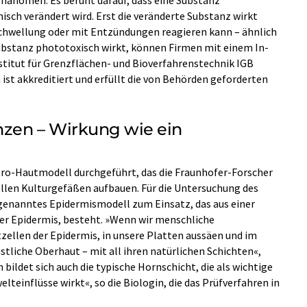
sch verändert wird. Erst die veränderte Substanz wirkt
 Schwellung oder mit Entzündungen reagieren kann – ähnlich
ubstanz phototoxisch wirkt, können Firmen mit einem In-
titut für Grenzflächen- und Bioverfahrenstechnik IGB
ist akkreditiert und erfüllt die von Behörden geforderten
nzen – Wirkung wie ein
tro-Hautmodell durchgeführt, das die Fraunhofer-Forscher
llen Kulturgefäßen aufbauen. Für die Untersuchung des
enanntes Epidermismodell zum Einsatz, das aus einer
er Epidermis, besteht. »Wenn wir menschliche
zellen der Epidermis, in unsere Platten aussäen und im
nstliche Oberhaut – mit all ihren natürlichen Schichten«,
 bildet sich auch die typische Hornschicht, die als wichtige
einflüsse wirkt«, so die Biologin, die das Prüfverfahren in