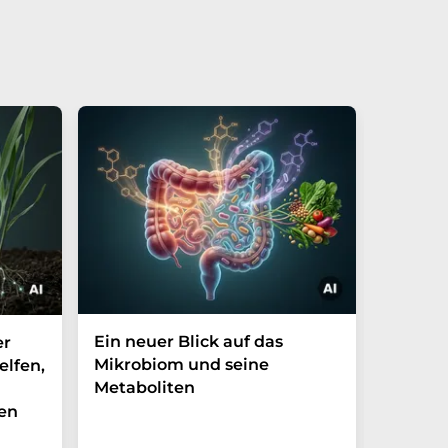
Ein neuer Blick auf das
Der P-t
er
Mikrobiom und seine
Biomark
elfen,
Metaboliten
überra
en