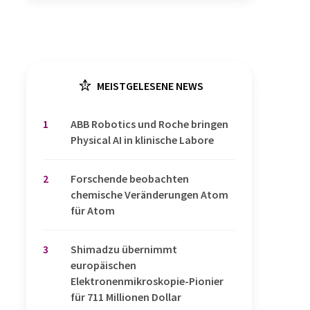
MEISTGELESENE NEWS
1
​​​​​​​ABB Robotics und Roche bringen
Physical AI in klinische Labore
2
Forschende beobachten
chemische Veränderungen Atom
für Atom
3
Shimadzu übernimmt
europäischen
Elektronenmikroskopie-Pionier
für 711 Millionen Dollar