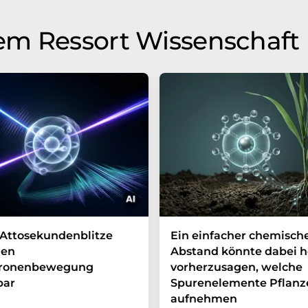
em Ressort Wissenschaft
Attosekundenblitze
Ein einfacher chemisch
en
Abstand könnte dabei h
tronenbewegung
vorherzusagen, welche
bar
Spurenelemente Pflanz
aufnehmen