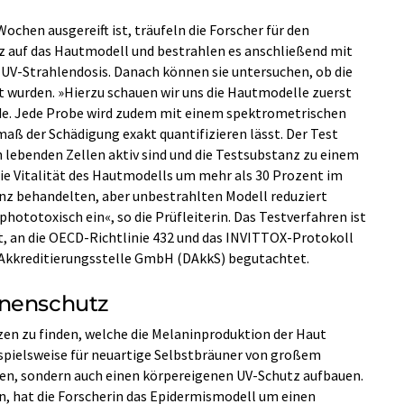
chen ausgereift ist, träufeln die Forscher für den
z auf das Hautmodell und bestrahlen es anschließend mit
n UV-Strahlendosis. Danach können sie untersuchen, ob die
 wurden. »Hierzu schauen wir uns die Hautmodelle zuerst
de. Jede Probe wird zudem mit einem spektrometrischen
aß der Schädigung exakt quantifizieren lässt. Der Test
h lebenden Zellen aktiv sind und die Testsubstanz zu einem
e Vitalität des Hautmodells um mehr als 30 Prozent im
nz behandelten, aber unbestrahlten Modell reduziert
phototoxisch ein«, so die Prüfleiterin. Das Testverfahren ist
rt, an die OECD-Richtlinie 432 und das INVITTOX-Protokoll
 Akkreditierungsstelle GmbH (DAkkS) begutachtet.
nnenschutz
zen zu finden, welche die Melaninproduktion der Haut
spielsweise für neuartige Selbstbräuner von großem
tönen, sondern auch einen körpereigenen UV-Schutz aufbauen.
n, hat die Forscherin das Epidermismodell um einen