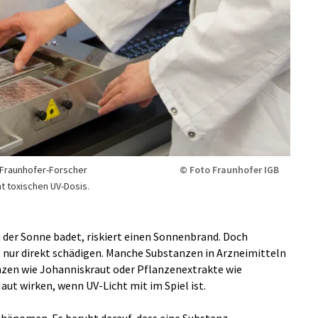
 Fraunhofer-Forscher
© Foto Fraunhofer IGB
ht toxischen UV-Dosis.
er Sonne badet, riskiert einen Sonnenbrand. Doch
 nur direkt schädigen. Manche Substanzen in Arzneimitteln
nzen wie Johanniskraut oder Pflanzenextrakte wie
ut wirken, wenn UV-Licht mit im Spiel ist.
hänomen. Es beruht darauf, dass eine Substanz