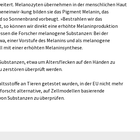
rweitert. Melanozyten übernehmen in der menschlichen Haut
neneinwir-kung bilden sie das Pigment Melanin, das
d so Sonnenbrand vorbeugt. »Bestrahlen wir das
, so können wir direkt eine erhöhte Melaninproduktion
ssen die Forscher melanogene Substanzen: Bei der
wa, einer Vorstufe des Melanins und als melanogene
ll mit einer erhöhten Melaninsynthese.
Substanzen, etwa um Altersflecken auf den Händen zu
u zerstören überprüft werden.
ltsstoffe an Tieren getestet wurden, in der EU nicht mehr
rforscht alternative, auf Zellmodellen basierende
 von Substanzen zu überprüfen.