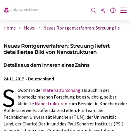
Home
News
Neues Röntgenverfahren: Streuung lie ...
Neues Röntgenverfahren: Streuung liefert
detailliertes Bild von Nanostrukturen
Details aus dem Inneren eines Zahns
24.11.2015
-
Deutschland
S
owohl in der
Materialforschung
als auch in der
biomedizinischen Forschung ist es wichtig, selbst
kleinste
Nanostrukturen
zum Beispiel in Knochen oder
Kohlefaserwerkstoffen darzustellen. Ein Team der
Technischen Universität München (TUM), der Universität
Lund, der Charité Berlin und des Paul Scherrer Instituts (PSI)
haben jetzt ein neues ­Com­pu­te­rto­mo­gra­phie­ver­fah­ren­