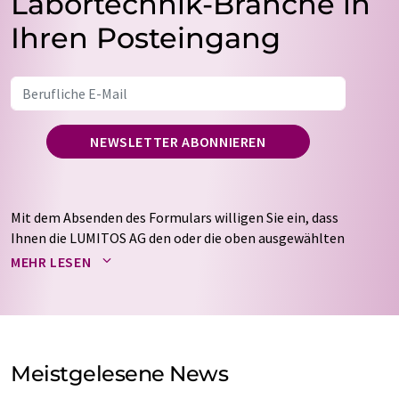
Labortechnik-Branche in
Ihren Posteingang
NEWSLETTER ABONNIEREN
Mit dem Absenden des Formulars willigen Sie ein, dass
Ihnen die LUMITOS AG den oder die oben ausgewählten
Newsletter per E-Mail zusendet. Ihre Daten werden
MEHR LESEN
nicht an Dritte weitergegeben. Die Speicherung und
Verarbeitung Ihrer Daten durch die LUMITOS AG erfolgt
auf Basis unserer
Datenschutzerklärung
. LUMITOS darf
Sie zum Zwecke der Werbung oder der Markt- und
Meinungsforschung per E-Mail kontaktieren. Ihre
Meistgelesene News
Einwilligung können Sie jederzeit ohne Angabe von