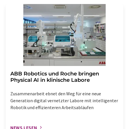
Gründen gegenüber der LUMITOS AG, Ernst-Augustin-
Str. 2, 12489 Berlin oder per E-Mail unter
widerruf@lumitos.com
mit Wirkung für die Zukunft
widerrufen. Zudem ist in jeder E-Mail ein Link zur
Abbestellung des entsprechenden Newsletters
enthalten.
​​​​​​​ABB Robotics und Roche bringen
Physical AI in klinische Labore
Zusammenarbeit ebnet den Weg für eine neue
Generation digital vernetzter Labore mit intelligenter
Robotik und effizienteren Arbeitsabläufen
NEWS LESEN