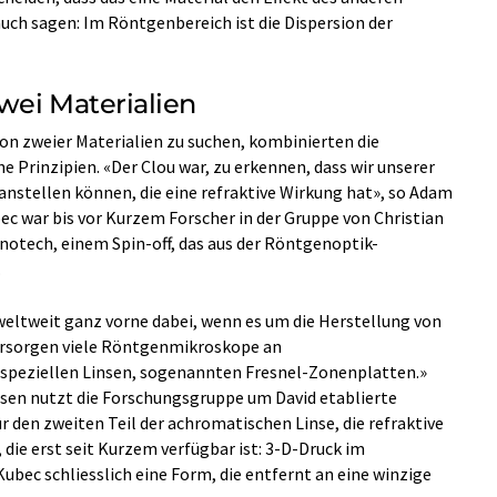
ch sagen: Im Röntgenbereich ist die Dispersion der
zwei Materialien
ion zweier Materialien zu suchen, kombinierten die
 Prinzipien. «Der Clou war, zu erkennen, dass wir unserer
oranstellen können, die eine refraktive Wirkung hat», so Adam
ec war bis vor Kurzem Forscher in der Gruppe von Christian
anotech, einem Spin-off, das aus der Röntgenoptik-
.
n weltweit ganz vorne dabei, wenn es um die Herstellung von
versorgen viele Röntgenmikroskope an
 speziellen Linsen, sogenannten Fresnel-Zonenplatten.»
insen nutzt die Forschungsgruppe um David etablierte
r den zweiten Teil der achromatischen Linse, die refraktive
 die erst seit Kurzem verfügbar ist: 3-D-Druck im
ubec schliesslich eine Form, die entfernt an eine winzige