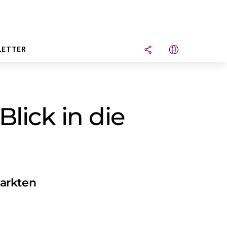
LETTER
lick in die
markten