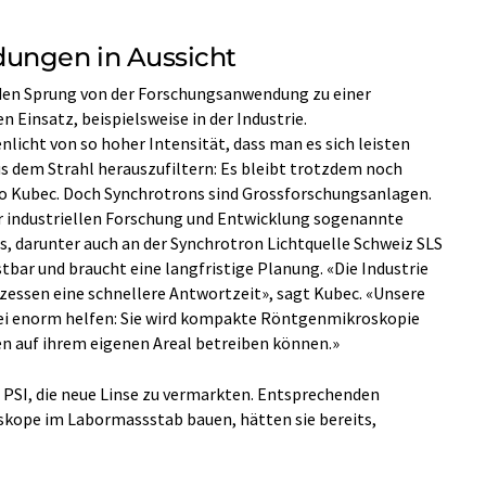
ungen in Aussicht
 den Sprung von der Forschungsanwendung zu einer
insatz, beispielsweise in der Industrie.
icht von so hoher Intensität, dass man es sich leisten
us dem Strahl herauszufiltern: Es bleibt trotzdem noch
so Kubec. Doch Synchrotrons sind Grossforschungsanlagen.
er industriellen Forschung und Entwicklung sogenannte
, darunter auch an der Synchrotron Lichtquelle Schweiz SLS
ostbar und braucht eine langfristige Planung. «Die Industrie
zessen eine schnellere Antwortzeit», sagt Kubec. «Unsere
ei enorm helfen: Sie wird kompakte Röntgenmikroskopie
n auf ihrem eigenen Areal betreiben können.»
SI, die neue Linse zu vermarkten. Entsprechenden
kope im Labormassstab bauen, hätten sie bereits,