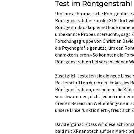
Test im Röntgenstrahl
Um ihre achromatische Röntgenlinse z
Röntgenstrahllinie an der SLS. Dort w
Röntgenmikroskopiemethode namens P
unbekannte Probe untersucht», sagt Zw
Forschungsgruppe von Christian David
die Ptychografie genutzt, um den Rön
charakterisieren.» So konnten die For
Röntgenstrahlen bei verschiedenen W
Zusätzlich testeten sie die neue Linse 
Rasterschritten durch den Fokus des 
Röntgenstrahlen, erscheinen die Bilde
verschwommen, nicht jedoch mit der n
breiten Bereich an Wellenlängen ein sc
unsere Linse funktioniert», freut sich 
David ergänzt: «Dass wir diese achro
bald mit XRnanotech auf den Markt bri