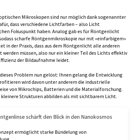
in optischen Mikroskopen sind nur möglich dank sogenannter
für, dass verschiedene Lichtfarben – also Licht
ichen Fokuspunkt haben. Analog gab es für Röntgenlicht
 sodass scharfe Röntgenmikroskopie nur mit «einfarbigem»
et in der Praxis, dass aus dem Röntgenlicht alle anderen
werden müssen, also nur ein kleiner Teil des Lichts effektiv
ffizienz der Bildaufnahme leidet.
dieses Problem nun gelöst: Ihnen gelang die Entwicklung
ofitieren wird davon unter anderem die industrielle
ise von Mikrochips, Batterien und die Materialforschung.
 kleinere Strukturen abbilden als mit sichtbarem Licht.
ntgenlinse schärft den Blick in den Nanokosmos
onzept ermöglicht starke Bündelung von
lung