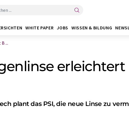
ERSICHTEN
WHITE PAPER
JOBS
WISSEN & BILDUNG
NEWS
B ...
nlinse erleichtert B
ch plant das PSI, die neue Linse zu ver