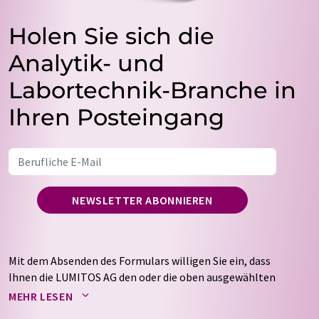
Holen Sie sich die
Analytik- und
Labortechnik-Branche in
Ihren Posteingang
NEWSLETTER ABONNIEREN
Mit dem Absenden des Formulars willigen Sie ein, dass
Ihnen die LUMITOS AG den oder die oben ausgewählten
Newsletter per E-Mail zusendet. Ihre Daten werden
MEHR LESEN
nicht an Dritte weitergegeben. Die Speicherung und