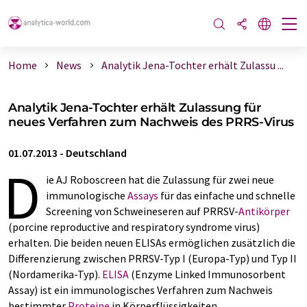
Home
News
Analytik Jena-Tochter erhält Zulassu ...
Analytik Jena-Tochter erhält Zulassung für
neues Verfahren zum Nachweis des PRRS-Virus
01.07.2013
-
Deutschland
D
ie AJ Roboscreen hat die Zulassung für zwei neue
immunologische
Assays
für das einfache und schnelle
Screening von Schweineseren auf PRRSV-
Antikörper
(porcine reproductive and respiratory syndrome virus)
erhalten. Die beiden neuen ELISAs ermöglichen zusätzlich die
Differenzierung zwischen PRRSV-Typ I (Europa-Typ) und Typ II
(Nordamerika-Typ).
ELISA
(Enzyme Linked Immunosorbent
Assay) ist ein immunologisches Verfahren zum Nachweis
bestimmter
Proteine
in Körperflüssigkeiten.