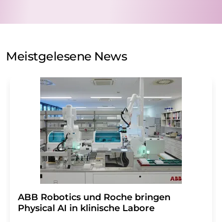
nicht an Dritte weitergegeben. Die Speicherung und
Verarbeitung Ihrer Daten durch die LUMITOS AG erfolgt
auf Basis unserer
Datenschutzerklärung
. LUMITOS darf
Sie zum Zwecke der Werbung oder der Markt- und
Meinungsforschung per E-Mail kontaktieren. Ihre
Meistgelesene News
Einwilligung können Sie jederzeit ohne Angabe von
Gründen gegenüber der LUMITOS AG, Ernst-Augustin-
Str. 2, 12489 Berlin oder per E-Mail unter
widerruf@lumitos.com
mit Wirkung für die Zukunft
widerrufen. Zudem ist in jeder E-Mail ein Link zur
Abbestellung des entsprechenden Newsletters
enthalten.
​​​​​​​ABB Robotics und Roche bringen
Physical AI in klinische Labore