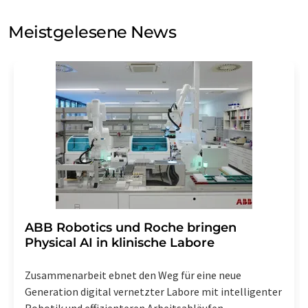
Sie zum Zwecke der Werbung oder der Markt- und
Meinungsforschung per E-Mail kontaktieren. Ihre
Meistgelesene News
Einwilligung können Sie jederzeit ohne Angabe von
Gründen gegenüber der LUMITOS AG, Ernst-Augustin-
Str. 2, 12489 Berlin oder per E-Mail unter
widerruf@lumitos.com
mit Wirkung für die Zukunft
widerrufen. Zudem ist in jeder E-Mail ein Link zur
Abbestellung des entsprechenden Newsletters
enthalten.
​​​​​​​ABB Robotics und Roche bringen
Physical AI in klinische Labore
Zusammenarbeit ebnet den Weg für eine neue
Generation digital vernetzter Labore mit intelligenter