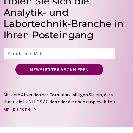
Holen Sie sich die
Analytik- und
Labortechnik-Branche in
Ihren Posteingang
NEWSLETTER ABONNIEREN
Mit dem Absenden des Formulars willigen Sie ein, dass
Ihnen die LUMITOS AG den oder die oben ausgewählten
Newsletter per E-Mail zusendet. Ihre Daten werden
MEHR LESEN
nicht an Dritte weitergegeben. Die Speicherung und
Verarbeitung Ihrer Daten durch die LUMITOS AG erfolgt
auf Basis unserer
Datenschutzerklärung
. LUMITOS darf