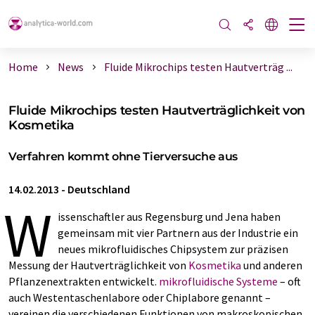
Home
News
Fluide Mikrochips testen Hautverträg ...
Fluide Mikrochips testen Hautverträglichkeit von
Kosmetika
Verfahren kommt ohne Tierversuche aus
14.02.2013
-
Deutschland
W
issenschaftler aus Regensburg und Jena haben
gemeinsam mit vier Partnern aus der Industrie ein
neues mikrofluidisches Chipsystem zur präzisen
Messung der Hautverträglichkeit von
Kosmetika
und anderen
Pflanzenextrakten entwickelt.
mikrofluidische Systeme
– oft
auch Westentaschenlabore oder Chiplabore genannt –
vereinen die verschiedenen Funktionen von makroskopischen