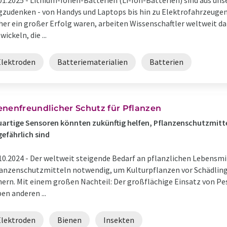
01.2025 -
Lithium-Ionen-Batterien (Li-Ion-Batterien) sind aus uns
zudenken - von Handys und Laptops bis hin zu Elektrofahrzeuge
her ein großer Erfolg waren, arbeiten Wissenschaftler weltweit d
wickeln, die ...
Elektroden
Batteriematerialien
Batterien
enenfreundlicher Schutz für Pflanzen
artige Sensoren könnten zukünftig helfen, Pflanzenschutzmittel
efährlich sind
10.2024 -
Der weltweit steigende Bedarf an pflanzlichen Lebensmi
anzenschutzmitteln notwendig, um Kulturpflanzen vor Schädling
hern. Mit einem großen Nachteil: Der großflächige Einsatz von Pe
en anderen ...
Elektroden
Bienen
Insekten