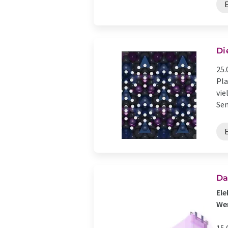
Di
25.
Pla
vie
Sen
Da
Ele
Wer