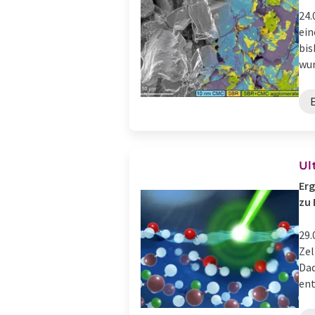
24.
ein
bis
wur
Ul
Erg
zu 
29.
Zel
Dad
ent