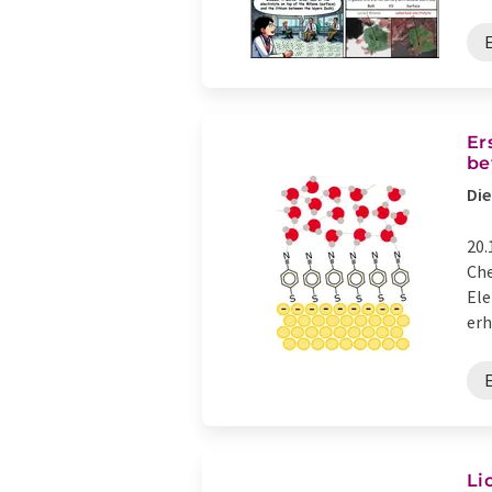
Er
be
Die
20.
Che
Ele
erh
Li