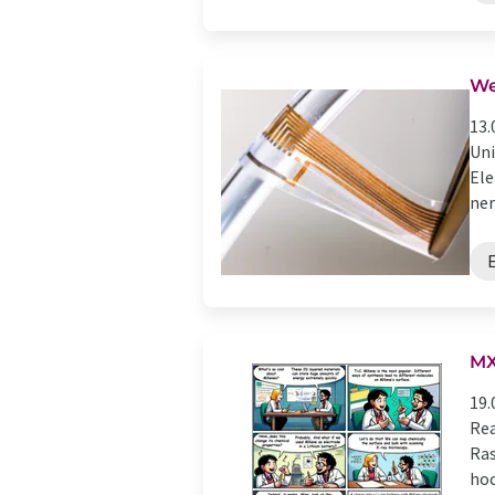
We
13.
Uni
Ele
ner
MX
19.
Rea
Ras
hoc