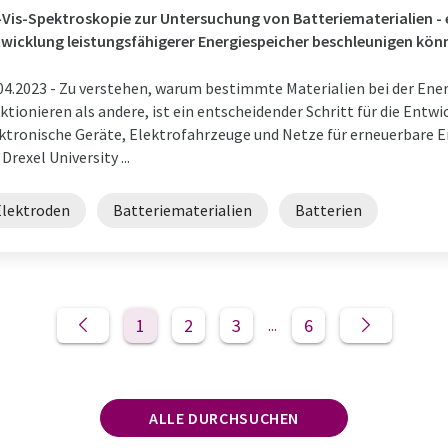
Vis-Spektroskopie zur Untersuchung von Batteriematerialien - e
wicklung leistungsfähigerer Energiespeicher beschleunigen kön
04.2023 -
Zu verstehen, warum bestimmte Materialien bei der Ene
ktionieren als andere, ist ein entscheidender Schritt für die Entwi
ktronische Geräte, Elektrofahrzeuge und Netze für erneuerbare E
 Drexel University ...
Elektroden
Batteriematerialien
Batterien
1
2
3
6
...
ALLE DURCHSUCHEN