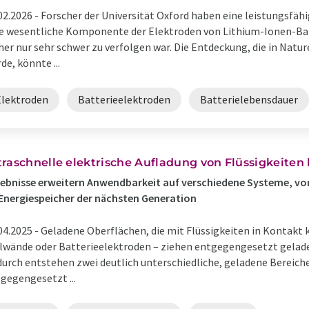
02.2026 -
Forscher der Universität Oxford haben eine leistungsfä
e wesentliche Komponente der Elektroden von Lithium-Ionen-Bat
her nur sehr schwer zu verfolgen war. Die Entdeckung, die in Nat
de, könnte ...
Elektroden
Batterieelektroden
Batterielebensdauer
traschnelle elektrische Aufladung von Flüssigkeiten
ebnisse erweitern Anwendbarkeit auf verschiedene Systeme, vo
Energiespeicher der nächsten Generation
04.2025 -
Geladene Oberflächen, die mit Flüssigkeiten in Kontakt
lwände oder Batterieelektroden – ziehen entgegengesetzt geladen
urch entstehen zwei deutlich unterschiedliche, geladene Bereiche:
gegengesetzt ...