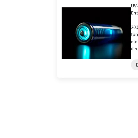
UV-
Ent
20.
fun
ele
der