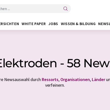
ERSICHTEN
WHITE PAPER
JOBS
WISSEN & BILDUNG
NEWS
Elektroden - 58 New
Ihre Newsauswahl durch
Ressorts
,
Organisationen
,
Länder
u
verfeinern.