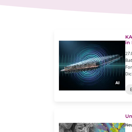
KA
in
27.
Bat
For
Dic
Un
Neu