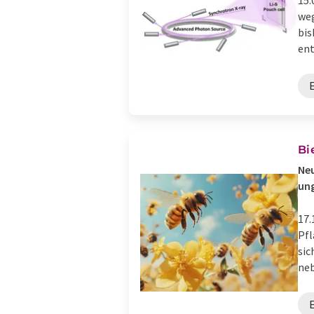
15.
weg
bis
ent
Bi
Neu
ung
17.
Pfl
sic
neb