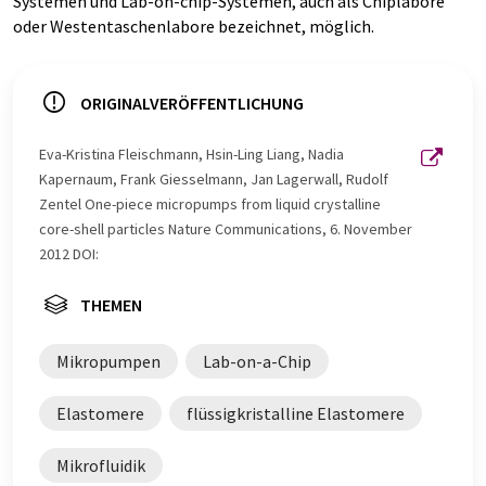
Systemen und Lab-on-chip-Systemen, auch als Chiplabore
oder Westentaschenlabore bezeichnet, möglich.
ORIGINALVERÖFFENTLICHUNG
Eva-Kristina Fleischmann, Hsin-Ling Liang, Nadia
Kapernaum, Frank Giesselmann, Jan Lagerwall, Rudolf
Zentel One-piece micropumps from liquid crystalline
core-shell particles Nature Communications, 6. November
2012 DOI:
THEMEN
Mikropumpen
Lab-on-a-Chip
Elastomere
flüssigkristalline Elastomere
Mikrofluidik