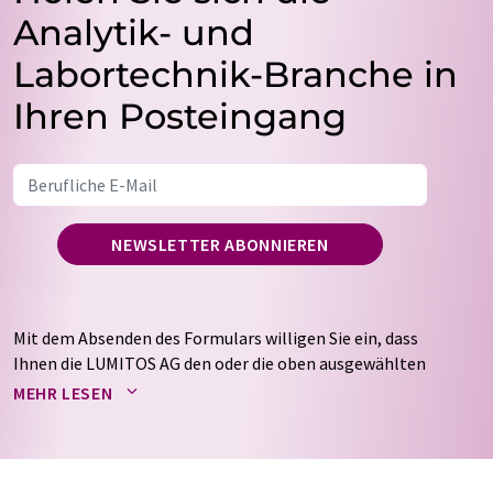
Analytik- und
Labortechnik-Branche in
Ihren Posteingang
NEWSLETTER ABONNIEREN
Mit dem Absenden des Formulars willigen Sie ein, dass
Ihnen die LUMITOS AG den oder die oben ausgewählten
Newsletter per E-Mail zusendet. Ihre Daten werden
MEHR LESEN
nicht an Dritte weitergegeben. Die Speicherung und
Verarbeitung Ihrer Daten durch die LUMITOS AG erfolgt
auf Basis unserer
Datenschutzerklärung
. LUMITOS darf
Sie zum Zwecke der Werbung oder der Markt- und