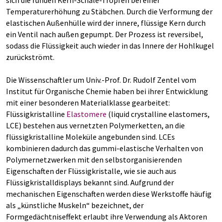
sich die runden Kern-Schale-Tropfen bei einer
Temperaturerhöhung zu Stäbchen. Durch die Verformung der
elastischen Außenhülle wird der innere, flüssige Kern durch
ein Ventil nach außen gepumpt. Der Prozess ist reversibel,
sodass die Flüssigkeit auch wieder in das Innere der Hohlkugel
zurückströmt.
Die Wissenschaftler um Univ.-Prof. Dr. Rudolf Zentel vom
Institut für Organische Chemie haben bei ihrer Entwicklung
mit einer besonderen Materialklasse gearbeitet:
Flüssigkristalline
Elastomere
(liquid crystalline elastomers,
LCE) bestehen aus vernetzten Polymerketten, an die
flüssigkristalline Moleküle angebunden sind. LCEs
kombinieren dadurch das gummi-elastische Verhalten von
Polymernetzwerken mit den selbstorganisierenden
Eigenschaften der Flüssigkristalle, wie sie auch aus
Flüssigkristalldisplays bekannt sind. Aufgrund der
mechanischen Eigenschaften werden diese Werkstoffe häufig
als „künstliche Muskeln“ bezeichnet, der
Formgedächtniseffekt erlaubt ihre Verwendung als Aktoren