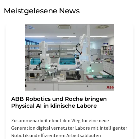
Meinungsforschung per E-Mail kontaktieren. Ihre
Meistgelesene News
Einwilligung können Sie jederzeit ohne Angabe von
Gründen gegenüber der LUMITOS AG, Ernst-Augustin-
Str. 2, 12489 Berlin oder per E-Mail unter
widerruf@lumitos.com
mit Wirkung für die Zukunft
widerrufen. Zudem ist in jeder E-Mail ein Link zur
Abbestellung des entsprechenden Newsletters
enthalten.
​​​​​​​ABB Robotics und Roche bringen
Physical AI in klinische Labore
Zusammenarbeit ebnet den Weg für eine neue
Generation digital vernetzter Labore mit intelligenter
Robotik und effizienteren Arbeitsabläufen