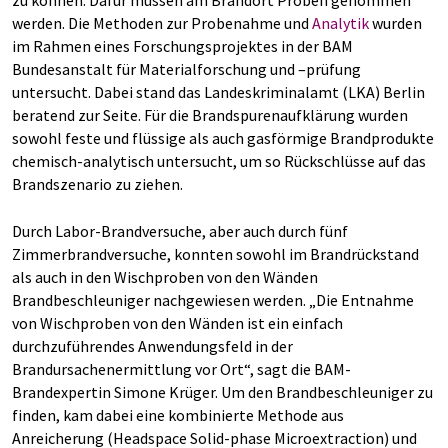
zu können. Dafür müssen am Brandort Proben genommen
werden. Die Me­thoden zur Probenahme und
Analytik
wurden
im Rahmen eines Forschungsprojektes in der BAM
Bundesanstalt für Materialforschung und –prüfung
untersucht. Dabei stand das Landeskriminalamt (LKA) Berlin
beratend zur Seite. Für die Brandspurenaufklärung wurden
sowohl feste und flüssige als auch gasförmige Brandprodukte
chemisch-ana­lytisch untersucht, um so Rückschlüsse auf das
Brandszenario zu ziehen.
Durch Labor-Brandversuche, aber auch durch fünf
Zimmerbrandversuche, konnten sowohl im Brandrückstand
als auch in den Wischproben von den Wänden
Brandbeschleuniger nachgewiesen werden. „Die Entnahme
von Wischproben von den Wänden ist ein einfach
durchzuführendes Anwendungsfeld in der
Brandursachenermittlung vor Ort“, sagt die BAM-
Brandexpertin Simone Krüger. Um den Brandbeschleuniger zu
finden, kam dabei eine kombinierte Methode aus
Anreicherung (Headspace Solid-phase Microextraction) und