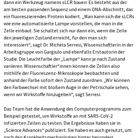
dann ein Werkzeug namens sLCR bauen: Es besteht aus der
am besten passenden Sequenz und einem DNA-Abschnitt, das
ein fluoreszierendes Protein kodiert. „Man kann sich die sLCRs
wie eine automatisierte Lampe vorstellen, die man in die
Zelle einbaut. Sie schaltet sich nur dann ein, wenn die Zelle
den jeweiligen Zustand erreicht, für den man sich
interessiert“, sagt Dr. Michela Serresi, Wissenschaftlerin in der
Arbeitsgruppe von Gargiulo und ebenfalls Erstautorin der
Studie. Die Leuchtfarbe der „Lampe“ kann je nach Zustand
variieren. Wissenschaftler*innen können die Zellen also
mithilfe der Fluoreszenz-Mikroskopie beobachten und
anhand der Farbe sofort den Zustand zuordnen. „Wir können
den Farbwechsel mit bloßem Auge in der Petrischale sehen,
wenn wir Wirkstoffe hinzugeben“, sagt Serresi.
Das Team hat die Anwendung des Computerprogramms zum
Beispiel getestet, um Wirkstoffe an mit SARS-CoV-2
infizierten Zellen zu testen. Die Ergebnisse haben sie in
„Science Advances“ publiziert. Sie haben es auch genutzt, um
nach den Krankheitsmechanismen hinter besonders