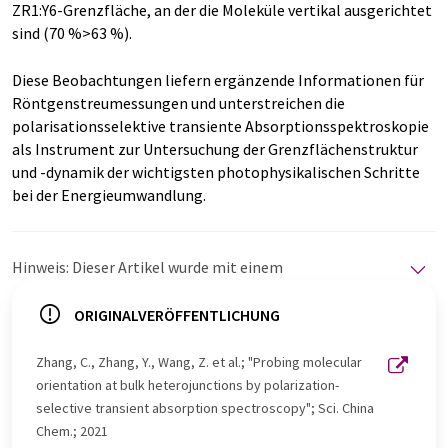
ZR1:Y6-Grenzfläche, an der die Moleküle vertikal ausgerichtet
sind (70 %>63 %).
Diese Beobachtungen liefern ergänzende Informationen für
Röntgenstreumessungen und unterstreichen die
polarisationsselektive transiente Absorptionsspektroskopie
als Instrument zur Untersuchung der Grenzflächenstruktur
und -dynamik der wichtigsten photophysikalischen Schritte
bei der Energieumwandlung.
Hinweis: Dieser Artikel wurde mit einem
Computersystem ohne menschlichen Eingriff übersetzt.
LUMITOS bietet diese automatischen Übersetzungen
ORIGINALVERÖFFENTLICHUNG
an, um eine größere Bandbreite an aktuellen
Nachrichten zu präsentieren. Da dieser Artikel mit
Zhang, C., Zhang, Y., Wang, Z. et al.; "Probing molecular
automatischer Übersetzung übersetzt wurde, ist es
orientation at bulk heterojunctions by polarization-
möglich, dass er Fehler im Vokabular, in der Syntax oder
selective transient absorption spectroscopy"; Sci. China
in der Grammatik enthält. Den ursprünglichen Artikel in
Chem.; 2021