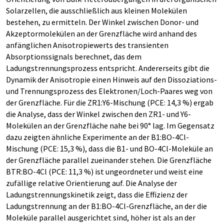
Solarzellen, die ausschließlich aus kleinen Molekülen
bestehen, zu ermitteln. Der Winkel zwischen Donor- und
Akzeptormolekülen an der Grenzfläche wird anhand des
anfänglichen Anisotropiewerts des transienten
Absorptionssignals berechnet, das dem
Ladungstrennungsprozess entspricht. Andererseits gibt die
Dynamik der Anisotropie einen Hinweis auf den Dissoziations-
und Trennungsprozess des Elektronen/Loch-Paares weg von
der Grenzfläche. Für die ZR1:Y6-Mischung (PCE: 14,3 %) ergab
die Analyse, dass der Winkel zwischen den ZR1- und Y6-
Molekülen an der Grenzfläche nahe bei 90° lag. Im Gegensatz
dazu zeigten ähnliche Experimente an der B1:BO-4Cl-
Mischung (PCE: 15,3 %), dass die B1- und BO-4Cl-Moleküle an
der Grenzfläche parallel zueinander stehen. Die Grenzfläche
BTR:BO-4Cl (PCE: 11,3 %) ist ungeordneter und weist eine
zufällige relative Orientierung auf. Die Analyse der
Ladungstrennungskinetik zeigt, dass die Effizienz der
Ladungstrennung an der B1:BO-4Cl-Grenzfläche, an der die
Moleküle parallel ausgerichtet sind, höher ist als an der